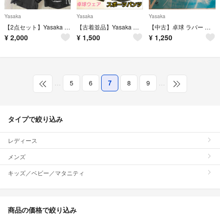
Yasaka
Yasaka
Yasaka
【2点セット】Yasaka 卓球 ユニフォーム
【古着並品】Yasaka ヤサカ 卓球ウェア スポーツウェア ショートパンツ
【中古】卓球 ラバー 回転系表ソフト ヤサカ スピネイト 赤 厚(2.0mm)
¥
2,000
¥
1,500
¥
1,250
…
5
6
7
8
9
…
タイプで絞り込み
レディース
メンズ
キッズ／ベビー／マタニティ
商品の価格で絞り込み