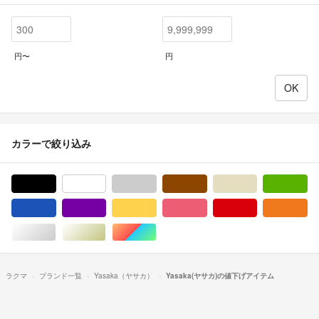
円〜
円
カラーで絞り込み
ブラック/黒色系
ホワイト/白色系
グレー/灰色系
ブラウン/茶色系
ベージュ系
グ
ブルー・ネイビー/青色系
パープル/紫色系
イエロー/黄色系
ピンク/桃色系
レッド/赤色系
オ
シルバー/銀色系
ゴールド/金色系
マルチカラー
ラクマ
ブランド一覧
Yasaka（ヤサカ）
Yasaka(ヤサカ)の値下げアイテム