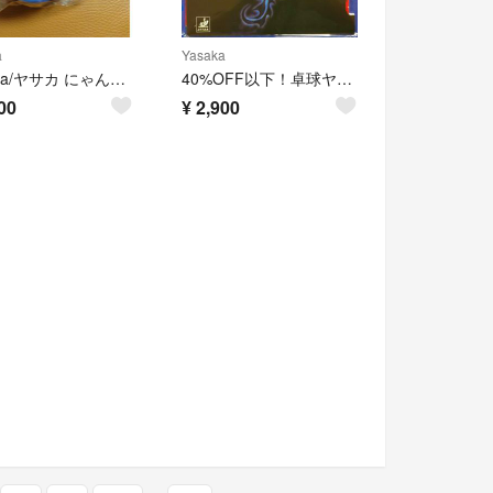
a
Yasaka
Yasaka/ヤサカ にゃんこボールケース2 ブルー H146
40%OFF以下！卓球ヤサカ翔龍
00
¥
2,900