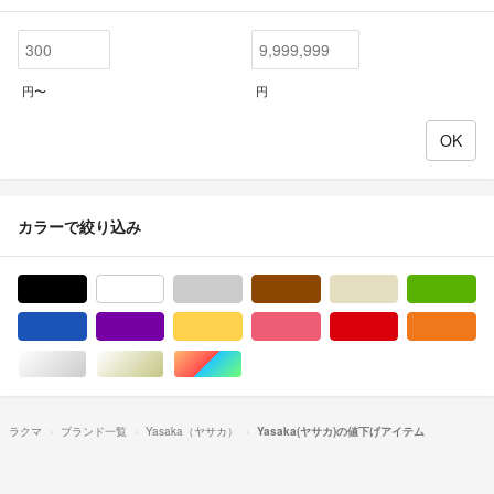
円〜
円
カラーで絞り込み
ブラック/黒色系
ホワイト/白色系
グレー/灰色系
ブラウン/茶色系
ベージュ系
グ
ブルー・ネイビー/青色系
パープル/紫色系
イエロー/黄色系
ピンク/桃色系
レッド/赤色系
オ
シルバー/銀色系
ゴールド/金色系
マルチカラー
ラクマ
ブランド一覧
Yasaka（ヤサカ）
Yasaka(ヤサカ)の値下げアイテム