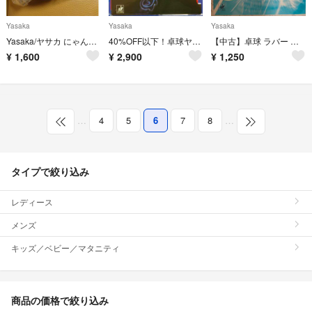
Yasaka
Yasaka
Yasaka
Yasaka/ヤサカ にゃんこボールケース2 ブルー H146
40%OFF以下！卓球ヤサカ翔龍
【中古】卓球 ラバー 回転系表ソフト ヤサカ スピネイト 赤 厚(2.0mm)
¥
1,600
¥
2,900
¥
1,250
…
4
5
6
7
8
…
タイプで絞り込み
レディース
メンズ
キッズ／ベビー／マタニティ
商品の価格で絞り込み