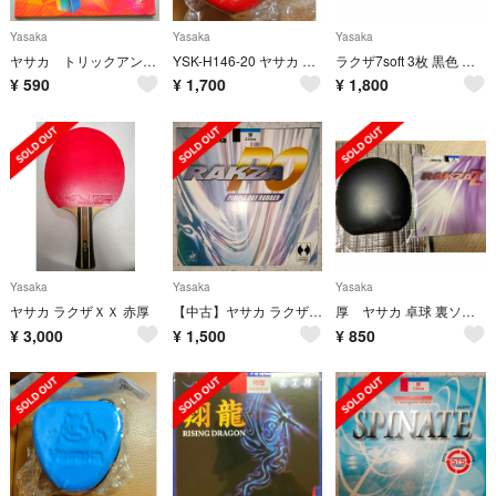
Yasaka
Yasaka
Yasaka
ヤサカ トリックアンチラバー
YSK-H146-20 ヤサカ にゃんこボールケースII レッド YaSaKa
ラクザ7soft 3枚 黒色 中厚
¥
590
¥
1,700
¥
1,800
Yasaka
Yasaka
Yasaka
ヤサカ ラクザＸＸ 赤厚
【中古】ヤサカ ラクザPO 黒 厚 (回転系表ソフト)
厚 ヤサカ 卓球 裏ソフトラバー ラクザZ B87 クロ(90) A(1枚)
¥
3,000
¥
1,500
¥
850