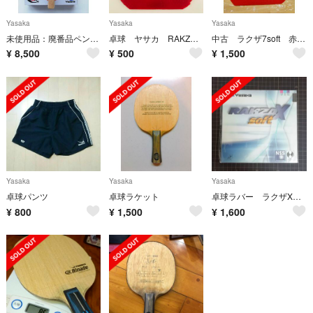
Yasaka
Yasaka
Yasaka
未使用品：廃番品ペンラケット『ヴェルロイド』
卓球 ヤサカ RAKZA7 厚
中古 ラクザ7soft 赤 トクアツ
¥
8,500
¥
500
¥
1,500
Yasaka
Yasaka
Yasaka
卓球パンツ
卓球ラケット
卓球ラバー ラクザXソフト
¥
800
¥
1,500
¥
1,600