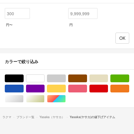
円〜
円
カラーで絞り込み
ブラック/黒色系
ホワイト/白色系
グレー/灰色系
ブラウン/茶色系
ベージュ系
グ
ブルー・ネイビー/青色系
パープル/紫色系
イエロー/黄色系
ピンク/桃色系
レッド/赤色系
オ
シルバー/銀色系
ゴールド/金色系
マルチカラー
ラクマ
ブランド一覧
Yasaka（ヤサカ）
Yasaka(ヤサカ)の値下げアイテム