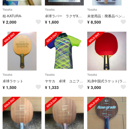
Yasaka
Yasaka
Yasaka
桂-KATURA-
卓球ラバー ラクザXソフト
未使用品：廃番品ペンラケット『ヴェルロイド』
¥
2,000
¥
1,600
¥
8,500
Yasaka
Yasaka
Yasaka
卓球ラケット
ヤサカ 卓球 ユニフォーム Oサイズ グリーン
XLB中国式ラケット(ラージボール用)
¥
1,500
¥
1,333
¥
3,000