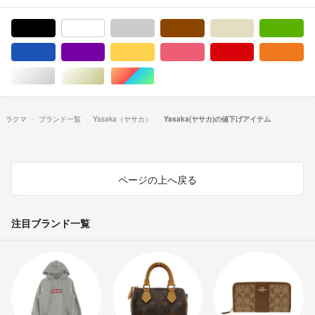
ブラック/黒色系
ホワイト/白色系
グレー/灰色系
ブラウン/茶色系
ベージュ系
グ
ブルー・ネイビー/青色系
パープル/紫色系
イエロー/黄色系
ピンク/桃色系
レッド/赤色系
オ
シルバー/銀色系
ゴールド/金色系
マルチカラー
ラクマ
ブランド一覧
Yasaka（ヤサカ）
Yasaka(ヤサカ)の値下げアイテム
ページの上へ戻る
注目ブランド一覧