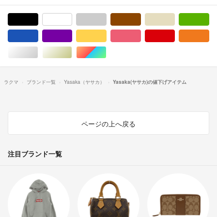
ブラック/黒色系
ホワイト/白色系
グレー/灰色系
ブラウン/茶色系
ベージュ系
グ
ブルー・ネイビー/青色系
パープル/紫色系
イエロー/黄色系
ピンク/桃色系
レッド/赤色系
オ
シルバー/銀色系
ゴールド/金色系
マルチカラー
ラクマ
ブランド一覧
Yasaka（ヤサカ）
Yasaka(ヤサカ)の値下げアイテム
ページの上へ戻る
注目ブランド一覧