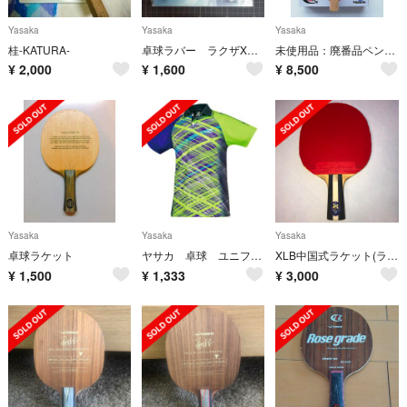
Yasaka
Yasaka
Yasaka
桂-KATURA-
卓球ラバー ラクザXソフト
未使用品：廃番品ペンラケット『ヴェルロイド』
¥
2,000
¥
1,600
¥
8,500
Yasaka
Yasaka
Yasaka
卓球ラケット
ヤサカ 卓球 ユニフォーム Oサイズ グリーン
XLB中国式ラケット(ラージボール用)
¥
1,500
¥
1,333
¥
3,000