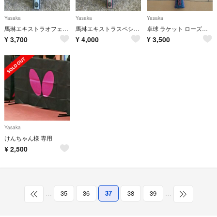
Yasaka
Yasaka
Yasaka
馬琳エキストラオフェンシブ 中国式 CHN
馬琳エキストラスペシャル 中国式 CHN
卓球 ラケット ローズグレイド
¥
3,700
¥
4,000
¥
3,500
Yasaka
けんちゃん様 専用
¥
2,500
…
35
36
37
38
39
…