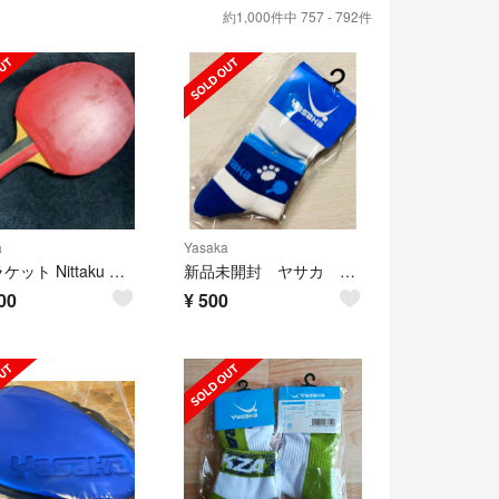
約1,000件中 757 - 792件
a
Yasaka
卓球ラケット Nittaku NEGIA YASAKA
新品未開封 ヤサカ 卓球ソックス 25-27cm
00
¥
500