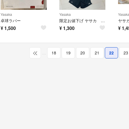
Yasaka
Yasaka
Yasak
卓球ラバー
限定お値下げ ヤサカ スポーツウェア 上下セット
¥
1,500
¥
1,300
¥
1,4
…
18
19
20
21
22
23