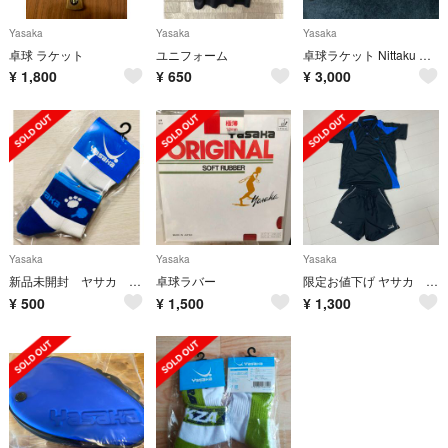
Yasaka
Yasaka
Yasaka
卓球 ラケット
ユニフォーム
卓球ラケット Nittaku NEGIA YASAKA
¥
1,800
¥
650
¥
3,000
Yasaka
Yasaka
Yasaka
新品未開封 ヤサカ 卓球ソックス 25-27cm
卓球ラバー
限定お値下げ ヤサカ スポーツウェア 上下セット
¥
500
¥
1,500
¥
1,300