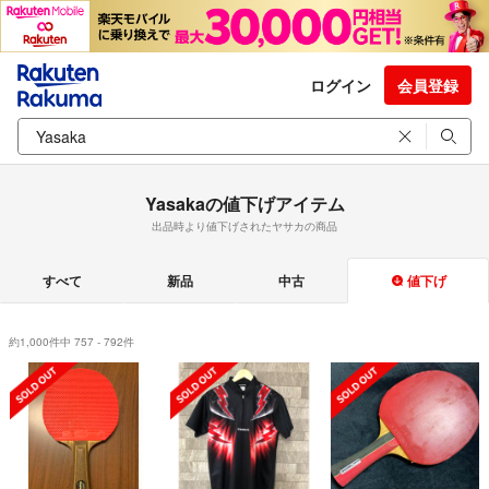
ログイン
会員登録
Yasakaの値下げアイテム
出品時より値下げされたヤサカの商品
すべて
新品
中古
値下げ
約1,000件中 757 - 792件