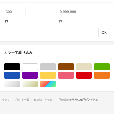
円〜
円
カラーで絞り込み
ブラック/黒色系
ホワイト/白色系
グレー/灰色系
ブラウン/茶色系
ベージュ系
グ
ブルー・ネイビー/青色系
パープル/紫色系
イエロー/黄色系
ピンク/桃色系
レッド/赤色系
オ
シルバー/銀色系
ゴールド/金色系
マルチカラー
ラクマ
ブランド一覧
Yasaka（ヤサカ）
Yasaka(ヤサカ)の値下げアイテム