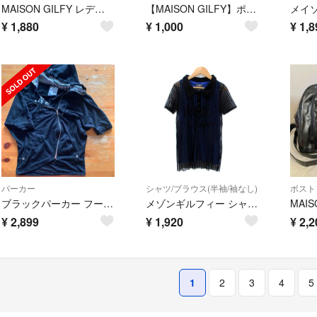
MAISON GILFY レディースニットパーカー
【MAISON GILFY】ポンポン付ニット帽
¥
1,880
¥
1,000
¥
1,8
パーカー
シャツ/ブラウス(半袖/袖なし)
ボスト
ブラックパーカー フード付き y2k グランジ 平成ギャル
メゾンギルフィー シャツ ブラウス 半袖 ストライプ柄 シースルー M 黒 青
¥
2,899
¥
1,920
¥
2,2
1
2
3
4
5