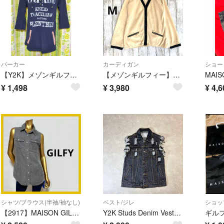
パーカー
カーディガン
ショー
【Y2K】メゾンギルフィー MAISON GILFY パーカー チュニック F
【メゾンギルフィー】Vネックフリース長袖カーディガン ボタン ベージュ黒M
¥
1,498
¥
3,980
¥
4,6
シャツ/ブラウス(半袖/袖なし)
ベスト/ジレ
ショッ
【2917】MAISON GILFY ノースリーブ デニム風 シャツ
Y2K Studs Denim Vest Black Street Punk
ギル