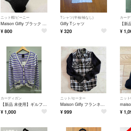
ニット帽/ビーニー
Tシャツ(半袖/袖なし)
カーデ
Maison Gifty ブラック ニット帽 ポンポン付き
Gilfy Tシャツ
¥
800
¥
320
¥
1,0
カーディガン
ニット/セーター
ニット
【新品 未使用】ギルフィー GILFY ボーダー 長袖 カーディガン
Maison Gilfy フランネル ニット長袖シャツ
¥
1,000
¥
999
¥
1,0