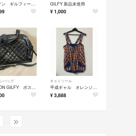
メイソン ギルフィー maison gilfy スカジャン 革ジャン スタジャン
GILFY 新品未使用
99
¥
1,000
ンバッグ
キャミソール
MAISON GILFY ボストンバック
平成ギャル オレンジ系チェック ストラップタンクトップ
00
¥
3,888
…