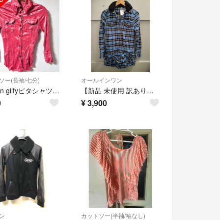
ソー(長袖/七分)
オールインワン
maison gilfyピタシャツ ワッシャーベロア襟ワイヤー使いストレッチ
【新品 未使用 訳あり】ギルフィー チェック柄 長袖 ロンパース
0
¥
3,900
ン
カットソー(半袖/袖なし)