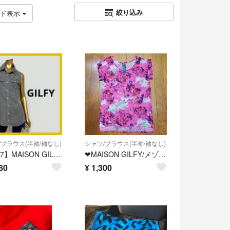
絞り込み
ッド表示
/ブラウス(半袖/袖なし)
シャツ/ブラウス(半袖/袖なし)
【2917】MAISON GILFY ノースリーブ デニム風 シャツ
❤MAISON GILFY/メゾン ギルフィー❤シアーブラウス/春夏に活躍する薄手トップス/着用回数1回
80
¥
1,300