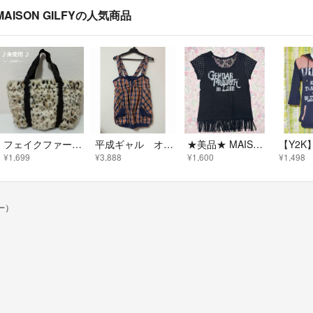
MAISON GILFYの人気商品
フェイクファーレオパードミニトートバッグ♡MAISON GILFY 未使用
平成ギャル オレンジ系チェック ストラップタンクトップ
★美品★ MAISON GILFY トップス ★
¥1,699
¥3,888
¥1,600
¥1,498
ィー）