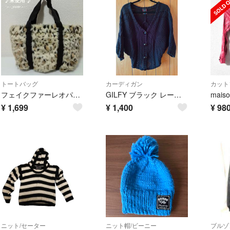
トートバッグ
カーディガン
カット
フェイクファーレオパードミニトートバッグ♡MAISON GILFY 未使用
GILFY ブラック レース編み カーディガン
¥
1,699
¥
1,400
¥
98
ニット/セーター
ニット帽/ビーニー
ブルゾ