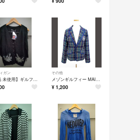
00
¥
900
ィガン
その他
【新品 未使用】ギルフィー ユニオンジャック ニット カーディガン
メゾンギルフィー MAISON GILFY ジャケット テーラード チェック ワ
00
¥
1,200