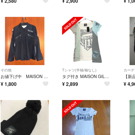
¥
2,580
¥
2,900
¥
1,0
その他
Tシャツ(半袖/袖なし)
カーデ
お値下げ中 MAISON GILFY 長袖 シャツ M
タグ付き MAISON GILFY Tシャツ レディースM
¥
1,800
¥
2,899
¥
4,9