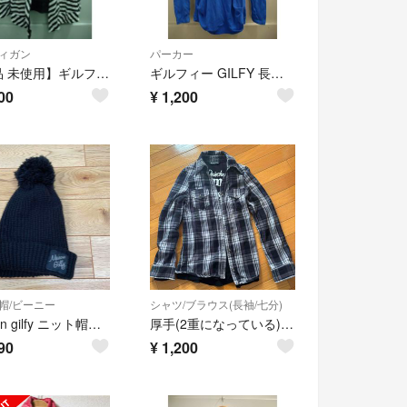
ィガン
パーカー
【新品 未使用】ギルフィー ボーダー 長袖 トッパー カーディガン
ギルフィー GILFY 長袖 プルオーバー フーディー パーカー
00
¥
1,200
帽/ビーニー
シャツ/ブラウス(長袖/七分)
maison gilfy ニット帽 黒 レディース ポンポン
厚手(2重になっている)チェックシャツ
90
¥
1,200