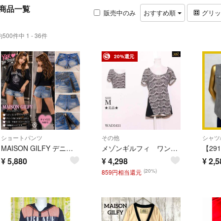
商品一覧
販売中のみ
おすすめ順
グリ
約500件中 1 - 36件
20%還元
ショートパンツ
その他
シャツ
MAISON GILFY デニム ショーパン スタッズ y2k ギャル グランジ
メゾンギルフィ ワンピース 膝上丈 半袖 総柄 バックロング ラグジュアリー
¥
5,880
¥
4,298
¥
2,5
(20%)
859円相当還元