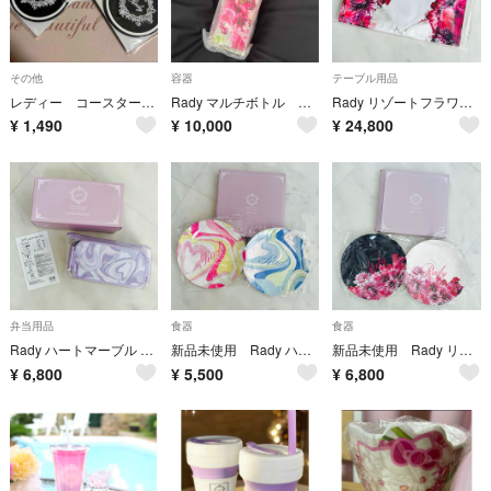
その他
容器
テーブル用品
レディー コースター 3枚セット
Rady マルチボトル ディスペンサー
Rady リゾートフラワー テーブルランナー
¥
1,490
¥
10,000
¥
24,800
弁当用品
食器
食器
Rady ハートマーブル ランチボックス 2段お弁当箱 ケース付き箸
新品未使用 Rady ハートマーブル柄プレートセット お皿
新品未使用 Rady リゾートフラワー プレートセット お皿
¥
6,800
¥
5,500
¥
6,800