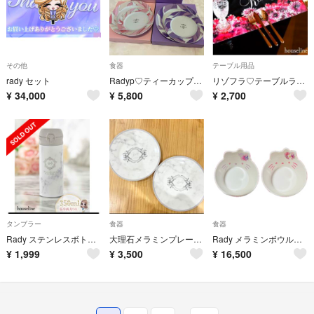
その他
食器
テーブル用品
rady セット
Radyp♡ティーカップ☕️お皿セット
リゾフラ♡テーブルランナー
¥
34,000
¥
5,800
¥
2,700
タンブラー
食器
食器
Rady ステンレスボトル🩷 最終値下げ
大理石メラミンプレートセット
Rady メラミンボウル ハローキティ フラワーブーケ トロピカルピンク
¥
1,999
¥
3,500
¥
16,500