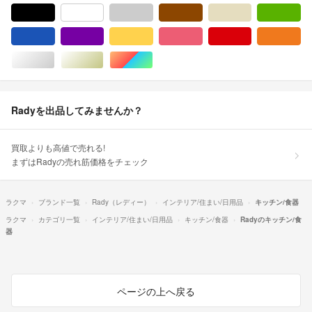
ブラック/黒色系
ホワイト/白色系
グレー/灰色系
ブラウン/茶色系
ベージュ系
グ
ブルー・ネイビー/青色系
パープル/紫色系
イエロー/黄色系
ピンク/桃色系
レッド/赤色系
オ
シルバー/銀色系
ゴールド/金色系
マルチカラー
Radyを出品してみませんか？
買取よりも高値で売れる!
まずはRadyの売れ筋価格をチェック
ラクマ
ブランド一覧
Rady（レディー）
インテリア/住まい/日用品
キッチン/食器
ラクマ
カテゴリ一覧
インテリア/住まい/日用品
キッチン/食器
Radyのキッチン/食
器
ページの上へ戻る