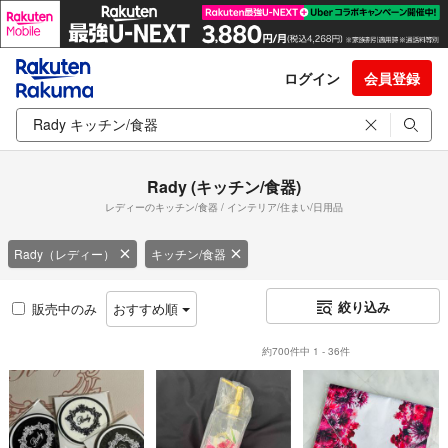
ログイン
会員登録
Rady (キッチン/食器)
レディーのキッチン/食器 / インテリア/住まい/日用品
Rady（レディー）
キッチン/食器
絞り込み
販売中のみ
おすすめ順
約700件中 1 - 36件