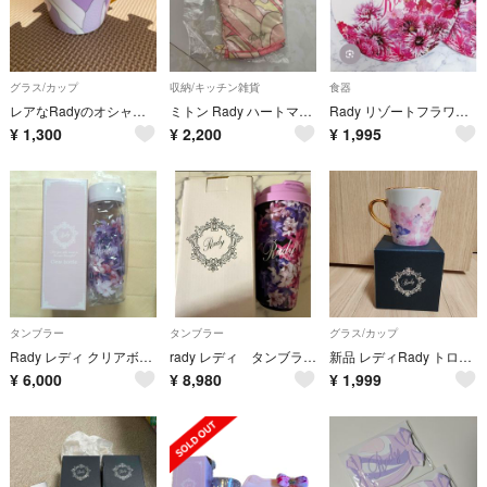
グラス/カップ
収納/キッチン雑貨
食器
レアなRadyのオシャレな マグカップ
ミトン Rady ハートマーブル ピンク
Rady リゾートフラワーお皿 ホワイト(難あり）
¥
1,300
¥
2,200
¥
1,995
タンブラー
タンブラー
グラス/カップ
Rady レディ クリアボトル エレフラ エレガンスフラワー マイボトル 花柄
rady レディ タンブラー 未使用
新品 レディRady トロピカルフラワーコップ ピンク
¥
6,000
¥
8,980
¥
1,999