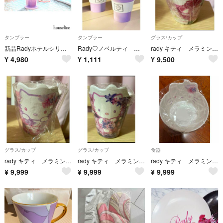
タンブラー
タンブラー
グラス/カップ
新品Radyホテルシリーズグラデーションピンク ストロー付きタンブラー
Rady♡ノベルティ 折りたたみタンブラー おまけ付き
rady キティ メラミンカップ
¥
4,980
¥
1,111
¥
9,500
グラス/カップ
グラス/カップ
食器
rady キティ メラミンカップ
rady キティ メラミンカップ
rady キティ メラミンボウル トロピカルピンク
¥
9,999
¥
9,999
¥
9,999