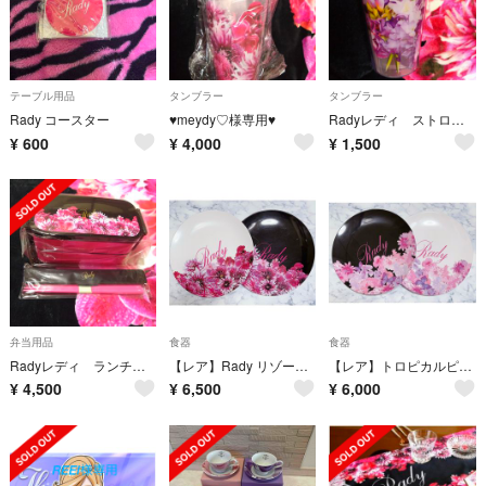
テーブル用品
タンブラー
タンブラー
Rady コースター
♥meydy♡様専用♥
Radyレディ ストロータンブラー
¥
600
¥
4,000
¥
1,500
弁当用品
食器
食器
Radyレディ ランチボックスセット
【レア】Rady リゾートフラワー メラミン プレート 2枚セット
【レア】トロピカルピンク フラワー メラミン プレート 2枚セット
¥
4,500
¥
6,500
¥
6,000