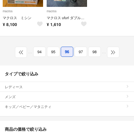
macros
macros
マクロス ミシン
マクロス ufurl ダブルイオニックアイロンブラシ MEBL-94
¥
8,100
¥
1,610
…
94
95
96
97
98
…
タイプで絞り込み
レディース
メンズ
キッズ／ベビー／マタニティ
商品の価格で絞り込み