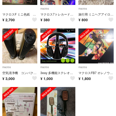
macros
macros
マクロスF ミニ色紙 ランカリー 9枚セット
マクロス7トレカードセット10枚初版熱気バサラミレーネ等格安送料込み
旅行用 ミニヘアアイロン マクロス MCE-3319
¥
2,700
¥
380
¥
800
macros
macros
macros
空気清浄機 コンパクト スリム
3eay 多機能ステレオワイヤレスヘッドホン
マクロスFB7 オレノウタヲキケ！ 初回限定盤
¥
3,000
¥
1,000
¥
1,800