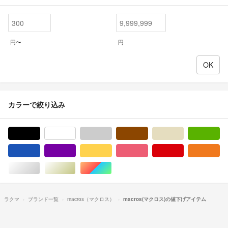
円〜
円
カラーで絞り込み
ブラック/黒色系
ホワイト/白色系
グレー/灰色系
ブラウン/茶色系
ベージュ系
グ
ブルー・ネイビー/青色系
パープル/紫色系
イエロー/黄色系
ピンク/桃色系
レッド/赤色系
オ
シルバー/銀色系
ゴールド/金色系
マルチカラー
ラクマ
ブランド一覧
macros（マクロス）
macros(マクロス)の値下げアイテム