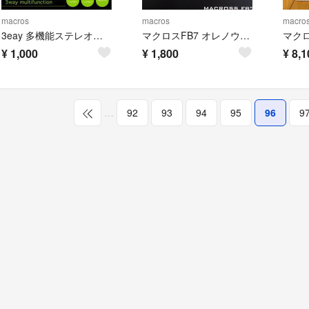
macros
macros
macro
3eay 多機能ステレオワイヤレスヘッドホン
マクロスFB7 オレノウタヲキケ！ 初回限定盤
マク
¥
1,000
¥
1,800
¥
8,1
…
92
93
94
95
96
9