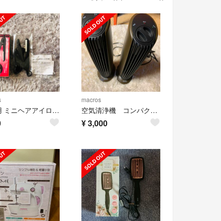
s
macros
旅行用 ミニヘアアイロン マクロス MCE-3319
空気清浄機 コンパクト スリム
0
¥
3,000