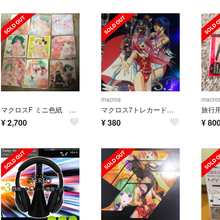
macros
macro
マクロスF ミニ色紙 ランカリー 9枚セット
マクロス7トレカードセット10枚初版熱気バサラミレーネ等格安送料込み
¥
2,700
¥
380
¥
80