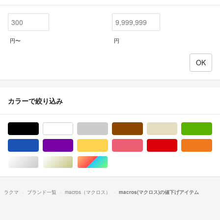
円〜
円
カラーで絞り込み
ブラック/黒色系
ホワイト/白色系
グレー/灰色系
ブラウン/茶色系
ベージュ系
グ
ブルー・ネイビー/青色系
パープル/紫色系
イエロー/黄色系
ピンク/桃色系
レッド/赤色系
オ
シルバー/銀色系
ゴールド/金色系
マルチカラー
ラクマ
ブランド一覧
macros（マクロス）
macros(マクロス)の値下げアイテム