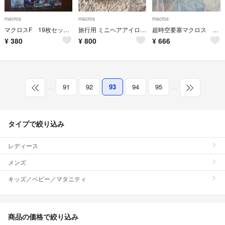
macros
macros
macros
マクロスF 19枚セットカードダスマスターズ
旅行用 ミニヘアアイロン マクロス MCE-3319
超時空要塞マクロス 古め 30thネックストラップ ランカフィギュアストラップ他
¥
380
¥
800
¥
666
…
91
92
93
94
95
…
タイプで絞り込み
レディース
メンズ
キッズ／ベビー／マタニティ
商品の価格で絞り込み