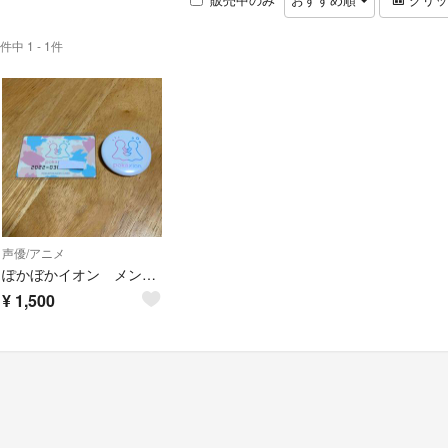
件中 1 - 1件
声優/アニメ
ぽかぼかイオン メンバーズカード
¥
1,500