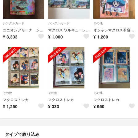
シングルカード
シングルカード
その他
ユニオンアリーナ シェリル・ノーム ｒ パラレル マクロス
マクロス ワルキューレ 衣装展 レイナ クリアカード
オシャレマクロス革命 アートカード♡オマケ付き♡新品未使用
¥
3,333
¥
1,000
¥
1,280
その他
その他
その他
マクロストレカ
マクロストレカ
マクロストレカ
¥
1,250
¥
333
¥
950
タイプで絞り込み