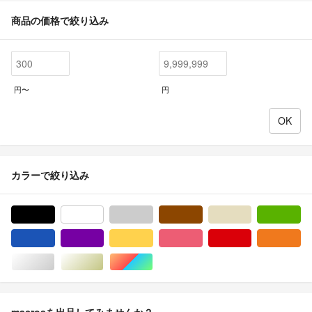
商品の価格で絞り込み
円〜
円
カラーで絞り込み
ブラック/黒色系
ホワイト/白色系
グレー/灰色系
ブラウン/茶色系
ベージュ系
グ
ブルー・ネイビー/青色系
パープル/紫色系
イエロー/黄色系
ピンク/桃色系
レッド/赤色系
オ
シルバー/銀色系
ゴールド/金色系
マルチカラー