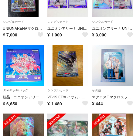
シングルカード
シングルカード
シングルカード
UNIONARENAマクロスカード早乙女アルトSR★
ユニオンアリーナ UNION ARENA ブースターパック「マクロス」シリーズ Vol.2 マクロスΔ フレイア・ヴィオン SR
ユニオンアリーナ UNION ARENA ブースターパック「マクロス」シリーズ Vol.2 マクロスΔ マキナ・中島 C★ SR
¥
7,000
¥
1,000
¥
3,000
Box/デッキ/パック
シングルカード
その他
新品 ユニオンアリーナ マクロスシリーズ Vol.2 1BOX テープカット済 最終在庫
VF-19 EF/A イサム・スペシャルRパラレル ユニオンアリーナ マクロス
マクロスF マクロスフロンティア ブロマイドセットA ミハエル・アルト・ルカのみ
¥
6,650
¥
1,480
¥
444