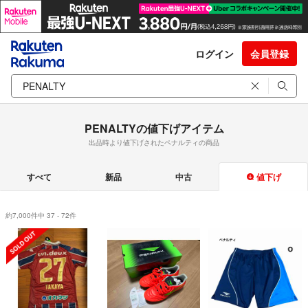
ログイン
会員登録
PENALTYの値下げアイテム
出品時より値下げされたペナルティの商品
すべて
新品
中古
値下げ
約7,000件中 37 - 72件