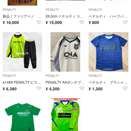
PENALTY
PENALTY
PENALTY
新品！ファジアーノ 3rdユニフォー厶 木村太哉
26.0cm ペナルティ スパイクジョガドールNEO プレミオFO
ペナルティ ハーフパンツ O ネイビー×水色
¥
16,000
¥
15,000
¥
600
PENALTY
PENALTY
PENALTY
a1469 PENALTY ピステスーツ上下セット Cイエローブラック サッカー
PENALTY AAポンチプレッタ サッカー ユニフォーム ヴィンテージ
ペナルティ プラシャツ 140
¥
6,380
¥
4,200
¥
1,300