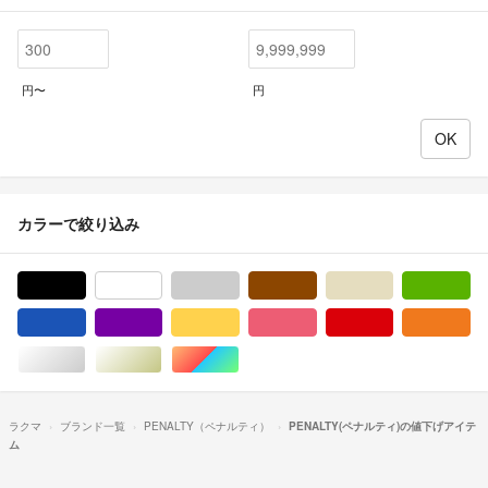
円〜
円
カラーで絞り込み
ブラック/黒色系
ホワイト/白色系
グレー/灰色系
ブラウン/茶色系
ベージュ系
グ
ブルー・ネイビー/青色系
パープル/紫色系
イエロー/黄色系
ピンク/桃色系
レッド/赤色系
オ
シルバー/銀色系
ゴールド/金色系
マルチカラー
ラクマ
ブランド一覧
PENALTY（ペナルティ）
PENALTY(ペナルティ)の値下げアイテ
ム