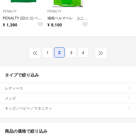
PENALTY
PENALTY
PENALTY (旧ロゴ) ペナルティTシャツ
湘南ベルマーレ ユニフォーム 選手用 長袖 超貴重‼️ 35番
¥
1,390
¥
9,100
1
2
3
4
…
タイプで絞り込み
レディース
メンズ
キッズ／ベビー／マタニティ
商品の価格で絞り込み