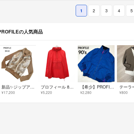
1
2
3
4
5
PROFILEの人気商品
新品✨ジップアップニットジャケット プロフィール ファー 毛50％ ベージュ
プロフィール 80s ヴィンテージ 長袖 アノラックパーカー レッド PROFILE SPORTS WEAR メンズ
【希少】PROFILE 90'sデザインナイロンシェルシンチラ系ジャケット
¥17,200
¥5,220
¥2,280
¥800