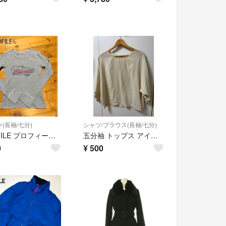
(長袖/七分)
シャツ/ブラウス(長袖/七分)
PROFILE プロフィール ワッフル ロンT ラインストーン リメイクにも
五分袖 トップス アイボリー バックジップ
0
¥
500