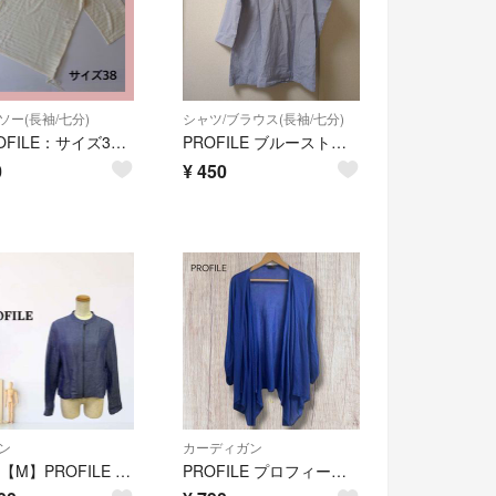
ソー(長袖/七分)
シャツ/ブラウス(長袖/七分)
＊PROFILE：サイズ38：オフホワイト色の七分袖カットソー：ロールアップ袖＊
PROFILE ブルーストライプシャツ
0
¥
450
ン
カーディガン
zk431【M】PROFILE ブルゾン ジップアップ 麻混 日本製
PROFILE プロフィール ドレープカーディガン ブルー 羽織り 薄手