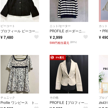
ピーコート
ニット/セーター
カット
プロフィール ピーコート pコート ウール ショート ブラック 黒 38 M
PROFILE ボーダーニット M相当 ネイビー ホワイト シルク混 日本製
¥
7,480
¥
2,999
¥
49
(20%)
599円相当還元
5%還元
チュニック
その他
ブルゾ
Profile ワンピース トップス
PROFILE【プロフィール】レザージャケット【size:38/レディースM/アイボリー/ivory】総裏地/テーラード/Jacket◆BJ023-a