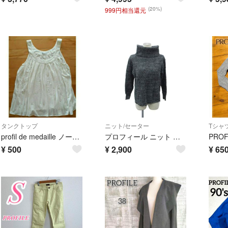
(20%)
999円相当還元
タンクトップ
ニット/セーター
Tシャツ
profil de medaille ノースリーブトップス
プロフィール ニット セーター 38 ダークグレー タートルネック 長袖
¥
500
¥
2,900
¥
65