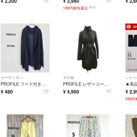
¥
2,300
¥
3,980
¥
2,6
(5%)
199円相当還元
2
カーディガン
その他
シャツ
PROFILE フード付き長袖ボタンレスカーディガン M ネイビー 麻ブレンド
PROFILE レザーコート 本革 豚革 上着 38 黒 ブラック 無地
¥
480
¥
4,900
¥
2,9
599