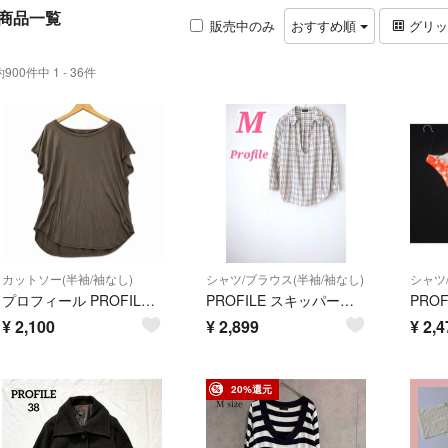
商品一覧
販売中のみ
おすすめ順
グリ
約900件中 1 - 36件
カットソー(半袖/袖なし)
シャツ/ブラウス(半袖/袖なし)
シャツ
プロフィール PROFILE プルオーバー Tシャツ カットソー 38 カーキ
PROFILE スキッパーシャツ チュニック チェック柄 長袖 ライトベージュ
¥
2,100
¥
2,899
¥
2,4
20%還元