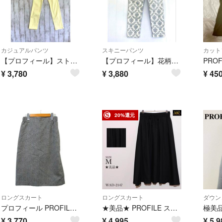
カジュアルパンツ
スキニーパンツ
カット
【プロフィール】ストレッチストレートカジュアルカラーパンツ日本製Sレモンイエロー
【プロフィール】花柄ダマスク柄ストレッチスキニーカジュアルパンツ 白グレーS
¥
3,780
¥
3,880
¥
45
20%還元
ロングスカート
ロングスカート
ダウン
プロフィール PROFILE タイトスカート 膝丈 千鳥格子 36 ブラック 黒
★美品★ PROFILE スカート ロング丈 フレア 無地 ウエストゴム 美脚
¥
3,770
¥
4,995
¥
5,9