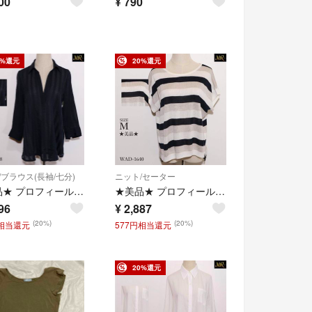
00
¥
790
0%還元
20%還元
/ブラウス(長袖/七分)
ニット/セーター
★美品★ プロフィール トップス ブラウス 七分袖 シアー素材 ストライプ織り
★美品★ プロフィール トップス ニット 半袖 ボーダー柄 ドルマンスリーブ
96
¥
2,887
(20%)
(20%)
円相当還元
577円相当還元
20%還元