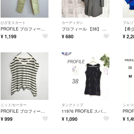
ひざ丈スカート
カーディガン
ブルゾ
PROFILE プロフィール スキニーパンツ S イエロー カジュアル
プロフィール 【38】 コート アウター シンプル 無地 大人 キレイめ 裏起毛
¥
1,199
¥
680
¥
2,2
ニット/セーター
タンクトップ
シャツ
PROFILE プロフィール ボーダー ノースリーブ ニット 38 日本製
11976 PROFILE スパンコールタンクトップ ノースリーブカットソー
¥
999
¥
1,090
¥
1,4