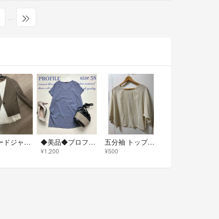
…
テーラードジャケット
◆美品◆プロフィール◆綿混デニム風半袖ブラウス◆ネイビー◆Vネック◆M
五分袖 トップス アイボリー バックジップ
¥1,200
¥500