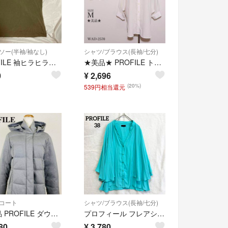
ソー(半袖/袖なし)
シャツ/ブラウス(長袖/七分)
PROFILE 袖ヒラヒラカットソー
★美品★ PROFILE トップス 長袖シャツ 長袖 無地 ゆったりシルエット
0
¥
2,696
(20%)
539円相当還元
コート
シャツ/ブラウス(長袖/七分)
極美品 PROFILE ダウンコート グレー 38 0139-A
プロフィール フレアシフォンブラウス スキッパーシャツ 体型カバー 青緑M
80
¥
3,780