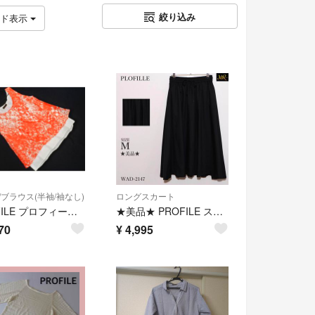
絞り込み
ッド表示
/ブラウス(半袖/袖なし)
ロングスカート
PROFILE プロフィール フェイクレイヤード ノースリーブ ブラウス シャツ size38/白ｘ赤 ■◆ レディース
★美品★ PROFILE スカート ロング丈 フレア 無地 ウエストゴム 美脚
70
¥
4,995