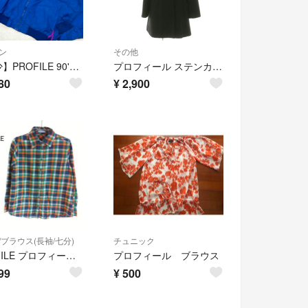
ン
その他
【希少】PROFILE 90'sデザインナイロンシェルシンチラ系ジャケット
プロフィール ステンカラーコート アンゴラカシミヤ混 フォックスファー付き
80
¥
2,900
/ブラウス(長袖/七分)
チュニック
PROFILE プロフィール チェックシャツ ネルシャツ 長袖 コットン M
プロフィール ブラウス
99
¥
500