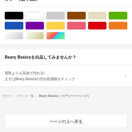
ブラック/黒色系
ホワイト/白色系
グレー/灰色系
ブラウン/茶色系
ベージュ系
グ
ブルー・ネイビー/青色系
パープル/紫色系
イエロー/黄色系
ピンク/桃色系
レッド/赤色系
オ
シルバー/銀色系
ゴールド/金色系
マルチカラー
Beary Basicsを出品してみませんか？
買取よりも高値で売れる!
まずはBeary Basicsの売れ筋価格をチェック
ラクマ
ブランド一覧
Beary Basics（ベアリーベーシック）
ページの上へ戻る