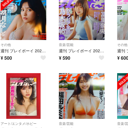
その他
音楽/芸能
その他
週刊 プレイボーイ 2024年 8/5号no.32 [雑誌]桃月なしこ
週刊 プレイボーイ 2024年 4/22号no16・17 [雑誌]冨里奈央
¥
500
¥
590
¥
60
アート/エンタメ/ホビー
音楽/芸能
音楽/