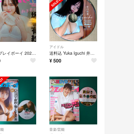
アイドル
週刊 プレイボーイ 2024年 7/8号no.28 [雑誌]坂巻有紗
送料込 Yuka Iguchi 井口裕香 週刊プレイボーイ 特別付録DVD
0
¥
500
芸能
音楽/芸能