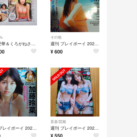
ル
その他
沢口愛華＆くろがねさら【Queen & Princess】DVD 42分 週刊プレイボーイ 2023年No.27 特別付録
週刊 プレイボーイ 2026年 8/3号no. 30・31[雑誌]溝端葵
00
¥
600
音楽/芸能
週刊 プレイボーイ 2026年 7/13号no 28 [雑誌]加藤玲菜
週刊 プレイボーイ 2026年 6/1号 [雑誌]
0
¥
550