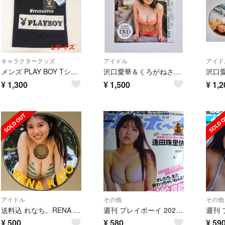
キャラクターグッズ
アイドル
アイド
メンズ PLAY BOY Tシャツ ダークグレー Lサイズ 000114
沢口愛華＆くろがねさら【Queen & Princess】DVD 42分 週刊プレイボーイ 2023年No.27 特別付録
¥
1,300
¥
1,500
¥
1,2
アイドル
その他
その他
送料込 れなち。RENA KATO（加藤玲菜）週刊プレイボーイ 特別付録DVD
週刊 プレイボーイ 2026年 7/20号no.29 [雑誌]逢田珠理依
¥
500
¥
580
¥
59