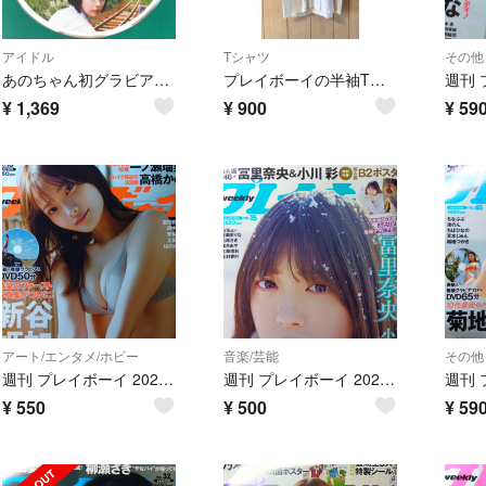
アイドル
Tシャツ
その他
あのちゃん初グラビアDVDのみ 週刊プレイボーイ2019年3月18日号no.11
プレイボーイの半袖Tシャツ
¥
1,369
¥
900
¥
59
アート/エンタメ/ホビー
音楽/芸能
その他
週刊 プレイボーイ 2025年 4/21号 no.16[雑誌]新谷姫加
週刊 プレイボーイ 2025年 4/14号no.15 [雑誌]冨里奈央
¥
550
¥
500
¥
59