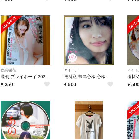
音楽/芸能
アイドル
アイド
週刊 プレイボーイ 2026年 4/6号 [雑誌]
送料込 豊島心桜 心桜、咲く。 週刊プレイボーイ 特別付録DVD
¥
350
¥
500
¥
50