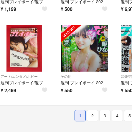
週刊プレイボーイ/週プレ 2020年6月1日号 No.22 沢口愛華
週刊 プレイボーイ 2024年 7/29号no.30・31 [雑誌]福田ルミカ
¥
1,199
¥
500
¥
6,9
アート/エンタメ/ホビー
その他
音楽/
週刊プレイボーイ/週プレ 2021年12月27日号 No.52 大原優乃
週刊 プレイボーイ 2026年 3/23号no.12 [雑誌]姫野ひなの
¥
2,499
¥
550
¥
55
1
2
3
4
5