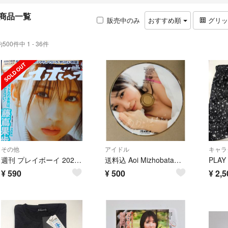
商品一覧
販売中のみ
おすすめ順
グリ
約500件中 1 - 36件
その他
アイドル
キャラ
週刊 プレイボーイ 2026年 8/10号no.32 [雑誌] 藤嶌果歩
送料込 Aoi Mizhobata（溝端葵） 週刊プレイボーイ 特別付録DVD
¥
590
¥
500
¥
2,5