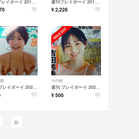
週刊プレイボーイ 2018年11月12日号 no.46 今田美桜DVD付 生命力
週刊プレイボーイ 2012年9月10日号 no.37 DVD付 有村架純 篠崎愛
70
¥
2,228
芸能
その他
週刊 プレイボーイ 2025年 7/7号no.27 [雑誌]渡邊渚
週刊 プレイボーイ 2024年 6/24号 no.25・26[雑誌]吉田伶香
0
¥
500
…