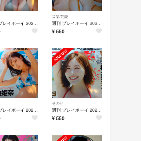
音楽/芸能
週刊 プレイボーイ 2026年 6/8号no.23 [雑誌]七瀬なな
週刊 プレイボーイ 2025年 4/28号 no.17[雑誌]伊織もえ
0
¥
550
その他
週刊 プレイボーイ 2024年 11/4号 no.45[雑誌]菊地姫奈
週刊 プレイボーイ 2024年 8/12号no.33 [雑誌]松井珠理奈
0
¥
550