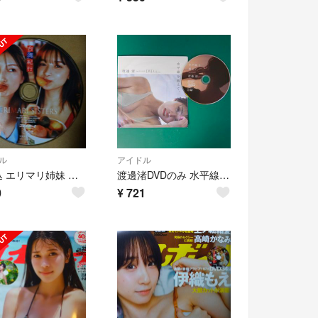
ル
アイドル
送料込 エリマリ姉妹 台湾紀行 週刊プレイボーイ 特別付録DVD
渡邊渚DVDのみ 水平線を越えて。週刊プレイボーイ2025年7月7日号no.27
0
¥
721