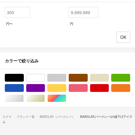
円〜
円
カラーで絞り込み
ブラック/黒色系
ホワイト/白色系
グレー/灰色系
ブラウン/茶色系
ベージュ系
グ
ブルー・ネイビー/青色系
パープル/紫色系
イエロー/黄色系
ピンク/桃色系
レッド/赤色系
オ
シルバー/銀色系
ゴールド/金色系
マルチカラー
ラクマ
ブランド一覧
BARCLAY（バークレー）
BARCLAY(バークレー)の値下げアイテ
ム