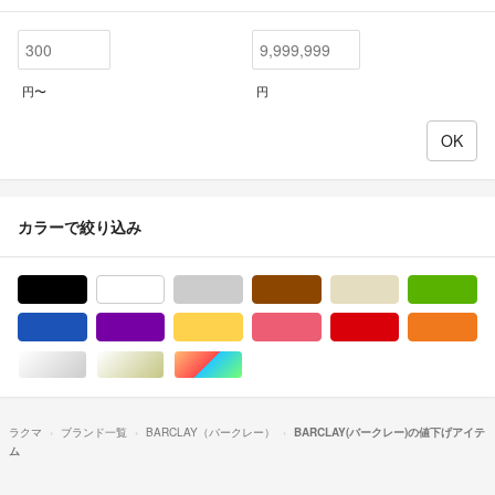
円〜
円
カラーで絞り込み
ブラック/黒色系
ホワイト/白色系
グレー/灰色系
ブラウン/茶色系
ベージュ系
グ
ブルー・ネイビー/青色系
パープル/紫色系
イエロー/黄色系
ピンク/桃色系
レッド/赤色系
オ
シルバー/銀色系
ゴールド/金色系
マルチカラー
ラクマ
ブランド一覧
BARCLAY（バークレー）
BARCLAY(バークレー)の値下げアイテ
ム