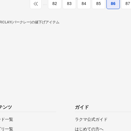
…
82
83
84
85
86
87
ARCLAY(バークレー)の値下げアイテム
テンツ
ガイド
ンド一覧
ラクマ公式ガイド
ゴリ一覧
はじめての方へ