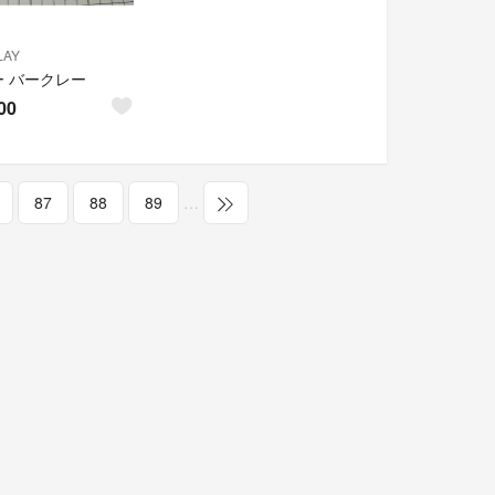
LAY
ー バークレー
00
87
88
89
…