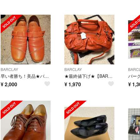
BARCLAY
BARCLAY
BARC
早い者勝ち！美品★バークレー革靴
★最終値下げ★【BARCLAY】オレンジバッグ
¥
2,000
¥
1,970
¥
1,3