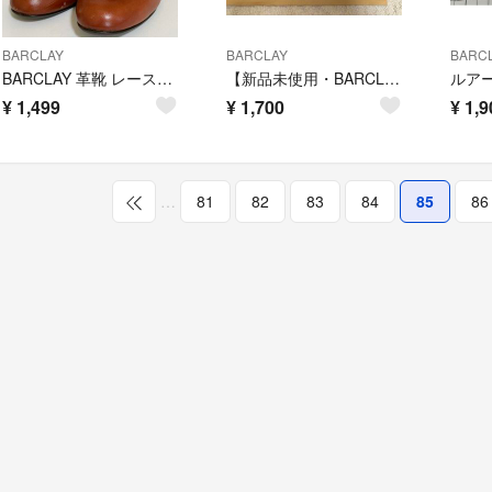
BARCLAY
BARCLAY
BARC
BARCLAY 革靴 レースアップブーティー 24.5cm
【新品未使用・BARCLAY】黒パンプス
ルア
¥
1,499
¥
1,700
¥
1,9
…
81
82
83
84
85
86