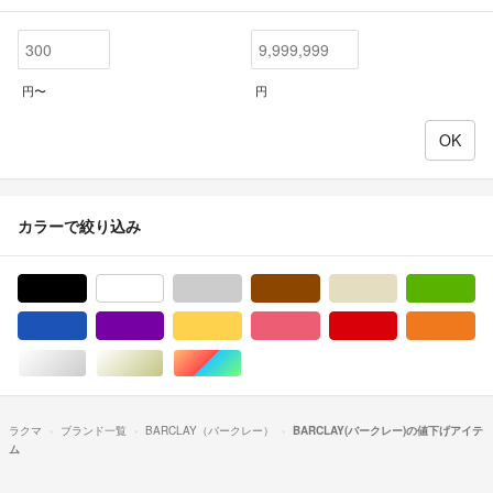
円〜
円
カラーで絞り込み
ブラック/黒色系
ホワイト/白色系
グレー/灰色系
ブラウン/茶色系
ベージュ系
グ
ブルー・ネイビー/青色系
パープル/紫色系
イエロー/黄色系
ピンク/桃色系
レッド/赤色系
オ
シルバー/銀色系
ゴールド/金色系
マルチカラー
ラクマ
ブランド一覧
BARCLAY（バークレー）
BARCLAY(バークレー)の値下げアイテ
ム