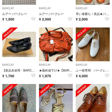
BARCLAY
BARCLAY
BARCLAY
ルアー バークレー
ルアー バークレー
早い者勝ち！美品★バークレー革靴
¥
1,500
¥
2,000
¥
2,000
BARCLAY
BARCLAY
BARCLAY
【新品未使用・BARCLAY】黒パンプス
★最終値下げ★【BARCLAY】オレンジバッグ
ふー様専用 バークレー BARCLAY オックスフォードシューズ ホワイト
¥
1,700
¥
1,970
¥
4,000