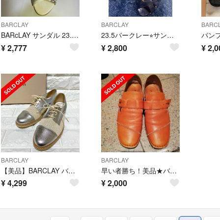
BARCLAY
BARCLAY
BARC
BARcLAY サンダル 23.5cm
23.5バークレー⭐︎サンダル
パンプ
¥
2,777
¥
2,800
¥
2,0
BARCLAY
BARCLAY
【美品】BARCLAY バークレー レースアップシューズ 23.5cm シルバー
早い者勝ち！美品★バークレー革靴
¥
4,299
¥
2,000