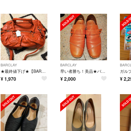
BARCLAY
BARCLAY
BARC
★最終値下げ★【BARCLAY】オレンジバッグ
早い者勝ち！美品★バークレー革靴
¥
1,970
¥
2,000
¥
2,2