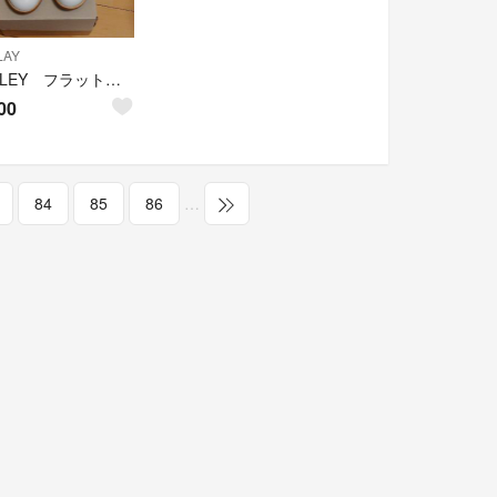
LAY
BARKLEY フラットシューズ 白 23.5cm
00
84
85
86
…