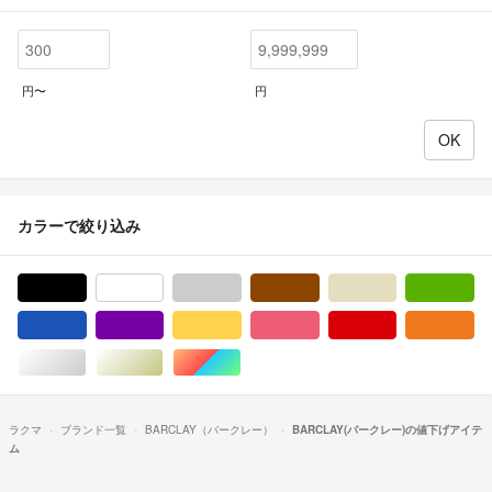
円〜
円
カラーで絞り込み
ブラック/黒色系
ホワイト/白色系
グレー/灰色系
ブラウン/茶色系
ベージュ系
グ
ブルー・ネイビー/青色系
パープル/紫色系
イエロー/黄色系
ピンク/桃色系
レッド/赤色系
オ
シルバー/銀色系
ゴールド/金色系
マルチカラー
ラクマ
ブランド一覧
BARCLAY（バークレー）
BARCLAY(バークレー)の値下げアイテ
ム