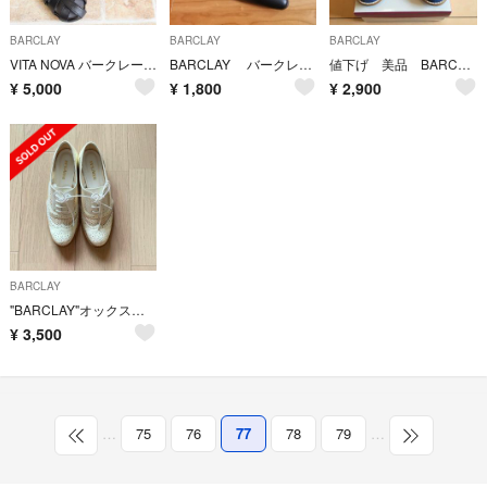
BARCLAY
BARCLAY
BARCLAY
VITA NOVA バークレー ☆ 編み込みレザー サンダル 22.5 EEE
BARCLAY バークレー パンプス 23 cm 就活 受験 冠婚葬祭
値下げ 美品 BARCLAY レースアップ シューズ ネイビー
¥
5,000
¥
1,800
¥
2,900
BARCLAY
"BARCLAY"オックスフォードシューズ22.5cm
¥
3,500
…
75
76
77
78
79
…