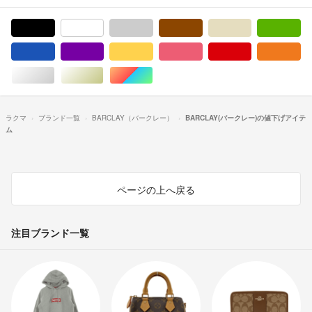
ブラック/黒色系
ホワイト/白色系
グレー/灰色系
ブラウン/茶色系
ベージュ系
グ
ブルー・ネイビー/青色系
パープル/紫色系
イエロー/黄色系
ピンク/桃色系
レッド/赤色系
オ
シルバー/銀色系
ゴールド/金色系
マルチカラー
ラクマ
ブランド一覧
BARCLAY（バークレー）
BARCLAY(バークレー)の値下げアイテ
ム
ページの上へ戻る
注目ブランド一覧