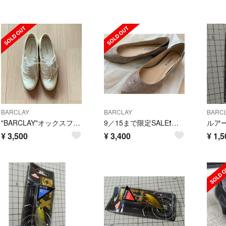
BARCLAY
BARCLAY
BARC
"BARCLAY"オックスフォードシューズ22.5cm
9／15まで限定SALE❗️美品✨【BARCLAY】パンプス✨
ルア
¥
3,500
¥
3,400
¥
1,5