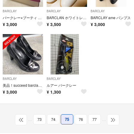
BARCLAY
BARCLAY
BARCLAY
バークレー⭐︎ブーティ 23.5㎝
BARCLAN ホワイトレースアップシューズ
BARCLAY ame パンプス
¥
3,000
¥
3,500
¥
3,000
BARCLAY
BARCLAY
美品！succeed barclay 天然皮革パンプス 23cm
ルアー バークレー
¥
3,000
¥
1,300
…
73
74
75
76
77
…