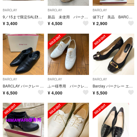
BARCLAY
BARCLAY
BARCLAY
9／15まで限定SALE❗️美品✨【BARCLAY】パンプス✨
新品 未使用 バークレー サンダル 23.5 本革 ベージュ パンプス
値下げ 美品 BARCLAY レースアップ シューズ ネイビー
¥
3,400
¥
4,500
¥
2,900
BARCLAY
BARCLAY
BARCLAY
BARCLAY バークレー 神戸婦人靴 23cm ブラック ショートブーツ 黒
ふー様専用 バークレー BARCLAY オックスフォードシューズ ホワイト
Barclay バークレー エナメル バーガンディ ワインレッド パンプス
¥
6,500
¥
4,000
¥
5,500