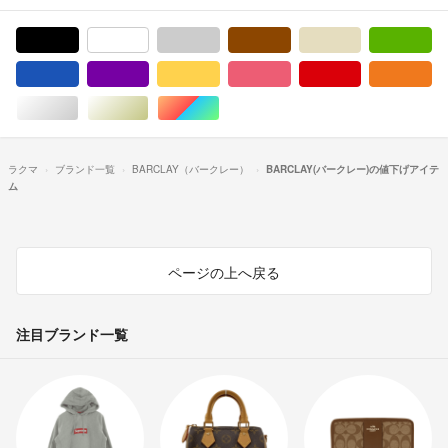
ブラック/黒色系
ホワイト/白色系
グレー/灰色系
ブラウン/茶色系
ベージュ系
グ
ブルー・ネイビー/青色系
パープル/紫色系
イエロー/黄色系
ピンク/桃色系
レッド/赤色系
オ
シルバー/銀色系
ゴールド/金色系
マルチカラー
ラクマ
ブランド一覧
BARCLAY（バークレー）
BARCLAY(バークレー)の値下げアイテ
ム
ページの上へ戻る
注目ブランド一覧