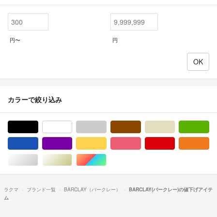
円〜
円
カラーで絞り込み
ブラック/黒色系
ホワイト/白色系
グレー/灰色系
ブラウン/茶色系
ベージュ系
グ
ブルー・ネイビー/青色系
パープル/紫色系
イエロー/黄色系
ピンク/桃色系
レッド/赤色系
オ
シルバー/銀色系
ゴールド/金色系
マルチカラー
ラクマ
ブランド一覧
BARCLAY（バークレー）
BARCLAY(バークレー)の値下げアイテ
ム