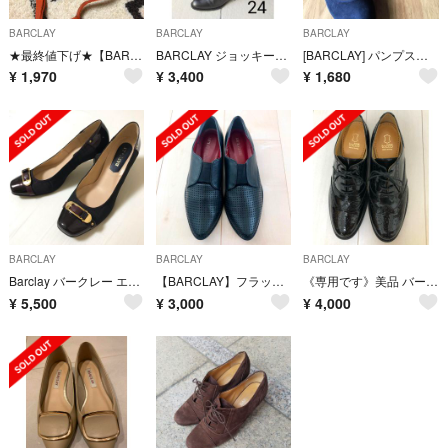
BARCLAY
BARCLAY
BARCLAY
★最終値下げ★【BARCLAY】オレンジバッグ
BARCLAY ジョッキーブーツ（本革）
[BARCLAY] パンプス ウエッジ 黒 スエード 24cm
¥
1,970
¥
3,400
¥
1,680
BARCLAY
BARCLAY
BARCLAY
Barclay バークレー エナメル バーガンディ ワインレッド パンプス
【BARCLAY】フラットシューズ／レザー
《専用です》美品 バークレイ ローファー
¥
5,500
¥
3,000
¥
4,000