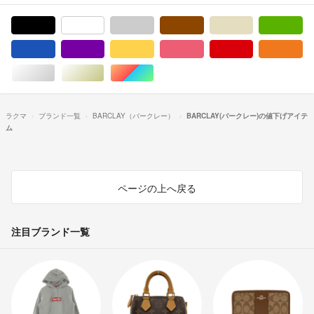
ブラック/黒色系
ホワイト/白色系
グレー/灰色系
ブラウン/茶色系
ベージュ系
グ
ブルー・ネイビー/青色系
パープル/紫色系
イエロー/黄色系
ピンク/桃色系
レッド/赤色系
オ
シルバー/銀色系
ゴールド/金色系
マルチカラー
ラクマ
ブランド一覧
BARCLAY（バークレー）
BARCLAY(バークレー)の値下げアイテ
ム
ページの上へ戻る
注目ブランド一覧