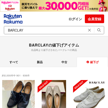
ログイン
会員登録
BARCLAYの値下げアイテム
出品時より値下げされたバークレーの商品
すべて
新品
中古
値下げ
約5,000件中 901 - 936件