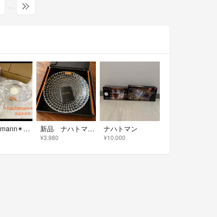
…
✴︎Nachtmann✴︎ナハトマン キャンドルホルダー 2個セット.*・゜
新品 ナハトマン ボサノバ ボウル クリア 25cm
ナハトマン
¥3,980
¥10,000