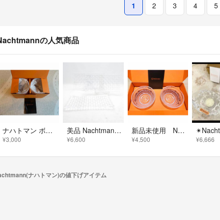
1
2
3
4
5
Nachtmannの人気商品
ナハトマン ボサノバ タンブラー 2個セット 92076
美品 Nachtmann ナハトマン ボサノバ レクタングラープレート 3枚 セット 28cm長方形皿 レクタンギュラー SO4043B1
新品未使用 Nachtmann ナハトマン ガラスボウル 2個セット
¥3,000
¥6,600
¥4,500
¥6,666
achtmann(ナハトマン)の値下げアイテム