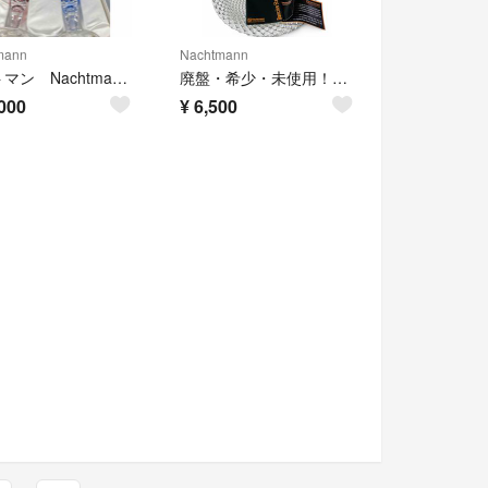
mann
Nachtmann
ナハトマン Nachtmann 色被 シャンパングラス ペア 管mpr
廃盤・希少・未使用！ ナハトマン ダンシングスター ルンバ 32cm クリスタル
000
¥
6,500