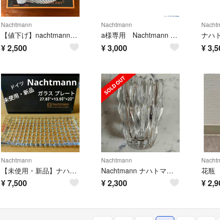
Nachtmann
Nachtmann
Nacht
【値下げ】nachtmannのマンボ チャージャープレート ガラス皿 32㎝
a様専用 Nachtmann Serving /3 Bossa Nova
¥
2,500
¥
3,000
¥
3,5
Nachtmann
Nachtmann
Nacht
【未使用・新品】ナハトマン ダンシングスター・ボサノバ レクタングラープレートナ
Nachtmann ナハトマン クオーツベース フラワーベース 16cm 花瓶
¥
7,500
¥
2,300
¥
2,9