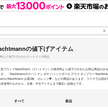
achtmannの値下げアイテム
品時より値下げされたナハトマンの商品
人気ブランドNachtmann（ナハトマン）の発売時より値下げされたお得な商品の
ます。 「Nachtmannのナハトマン ボサノバ ハイボール グラス タンブラー Nachtm
mannのNachtmann お皿3枚 オレンジ🧡」などの商品があります。ラクマでは現在1
品未使用のものから、古着、中古アイテムまで幅広い品揃えです。
すべて
新品