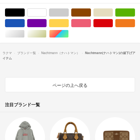
ブラック/黒色系
ホワイト/白色系
グレー/灰色系
ブラウン/茶色系
ベージュ系
グ
ブルー・ネイビー/青色系
パープル/紫色系
イエロー/黄色系
ピンク/桃色系
レッド/赤色系
オ
シルバー/銀色系
ゴールド/金色系
マルチカラー
ラクマ
ブランド一覧
Nachtmann（ナハトマン）
Nachtmann(ナハトマン)の値下げア
イテム
ページの上へ戻る
注目ブランド一覧