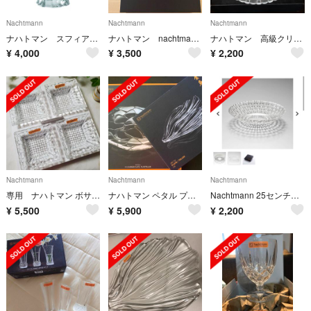
Nachtmann
Nachtmann
Nachtmann
ナハトマン スフィアベース
ナハトマン nachtmann グラス
ナハトマン 高級クリスタル プレート 未使用‼️
¥
4,000
¥
3,500
¥
2,200
Nachtmann
Nachtmann
Nachtmann
専用 ナハトマン ボサノバ スクウェア プレート5点セット
ナハトマン ペタル プレート&ジンユィ プレート×2枚
Nachtmann 25センチボウル
¥
5,500
¥
5,900
¥
2,200