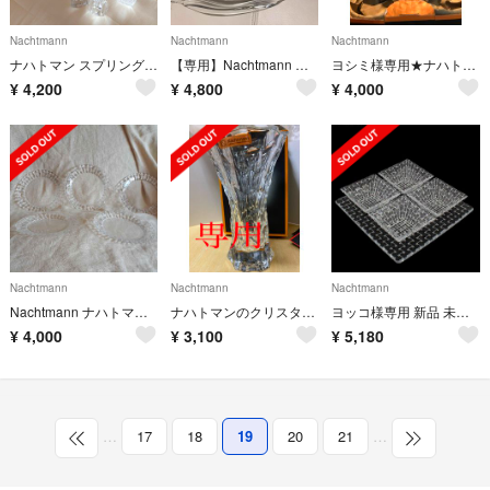
Nachtmann
Nachtmann
Nachtmann
ナハトマン スプリング 花瓶 3個セット 一輪挿し 新品 クリスタル ガラス
【専用】Nachtmann ジンユィ プレート2pieces
ヨシミ様専用★ナハトマン ノブレス ゴブレッド トール グラス (4個入)
¥
4,200
¥
4,800
¥
4,000
Nachtmann
Nachtmann
Nachtmann
Nachtmann ナハトマン 5枚セット
ナハトマンのクリスタル花瓶 新品未使用
ヨッコ様専用 新品 未使用 ナハトマン ボサノバ スクエアボウル ガラス
¥
4,000
¥
3,100
¥
5,180
…
17
18
19
20
21
…