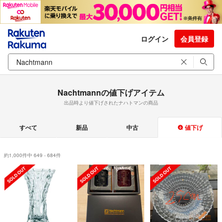
ログイン
会員登録
Nachtmannの値下げアイテム
出品時より値下げされたナハトマンの商品
すべて
新品
中古
値下げ
約1,000件中 649 - 684件