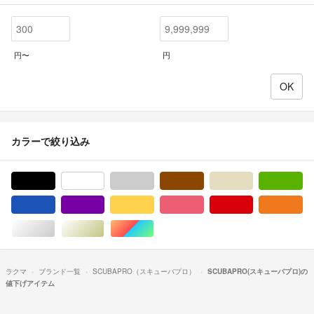
円〜
円
カラーで絞り込み
ブラック/黒色系
ホワイト/白色系
グレー/灰色系
ブラウン/茶色系
ベージュ系
グ
ブルー・ネイビー/青色系
パープル/紫色系
イエロー/黄色系
ピンク/桃色系
レッド/赤色系
オ
シルバー/銀色系
ゴールド/金色系
マルチカラー
ラクマ
ブランド一覧
SCUBAPRO（スキューバプロ）
SCUBAPRO(スキューバプロ)の
値下げアイテム