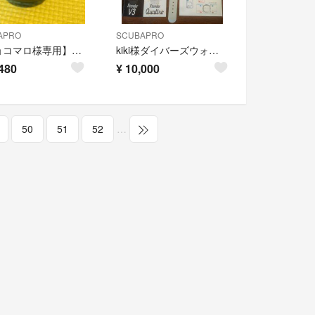
APRO
SCUBAPRO
【ショコマロ様専用】SUUNTO スント ダイブコンピューター D9
kiki様ダイバーズウォッチXtender Quattro（電池切れ）
480
¥
10,000
50
51
52
…