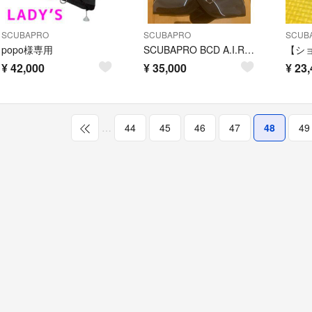
SCUBAPRO
SCUBAPRO
SCUB
popo様専用
SCUBAPRO BCD A.I.R.2third generationサイズM
¥
42,000
¥
35,000
¥
23,
…
44
45
46
47
48
49