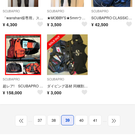
SCUBAPRO
SCUBAPRO
SCUBAPRO
「wanshan様専用」スキューバプロ ウエットスーツ
★MOBBY'S★5mmウェットスーツ/レディース
SCUBAPRO CLASSIC ADVENTURE 2
¥
4,300
¥
3,500
¥
42,500
SCUBAPRO
SCUBAPRO
超レア! SCUBAPRO スキューバプロ スタビ ディラー品 ラストプライス！
ダイビング器材 同梱割引に応じます scuba pro BCD レディースXS
¥
158,000
¥
3,000
…
37
38
39
40
41
…