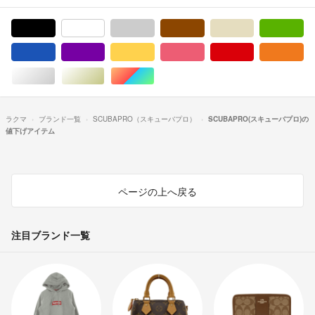
ブラック/黒色系
ホワイト/白色系
グレー/灰色系
ブラウン/茶色系
ベージュ系
グ
ブルー・ネイビー/青色系
パープル/紫色系
イエロー/黄色系
ピンク/桃色系
レッド/赤色系
オ
シルバー/銀色系
ゴールド/金色系
マルチカラー
ラクマ
ブランド一覧
SCUBAPRO（スキューバプロ）
SCUBAPRO(スキューバプロ)の
値下げアイテム
ページの上へ戻る
注目ブランド一覧