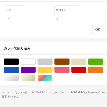
円〜
円
カラーで絞り込み
ブラック/黒色系
ホワイト/白色系
グレー/灰色系
ブラウン/茶色系
ベージュ系
グ
ブルー・ネイビー/青色系
パープル/紫色系
イエロー/黄色系
ピンク/桃色系
レッド/赤色系
オ
シルバー/銀色系
ゴールド/金色系
マルチカラー
ラクマ
ブランド一覧
SCUBAPRO（スキューバプロ）
SCUBAPRO(スキューバプロ)の
値下げアイテム