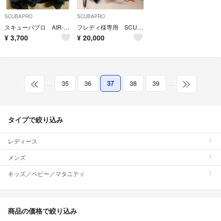
SCUBAPRO
SCUBAPRO
スキューバプロ AIR-2搭載BCD ストラップ付き
フレディ様専用 SCUBAPRO ダイビング 重機材 1式
¥
3,700
¥
20,000
…
35
36
37
38
39
…
タイプで絞り込み
レディース
メンズ
キッズ／ベビー／マタニティ
商品の価格で絞り込み