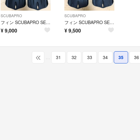
SCUBAPRO
SCUBAPRO
フィン SCUBAPRO SEAWING NOVA LARGE SIZE
フィン SCUBAPRO SEAWING NOVA SMALL SIZE
¥
9,000
¥
9,500
…
31
32
33
34
35
36