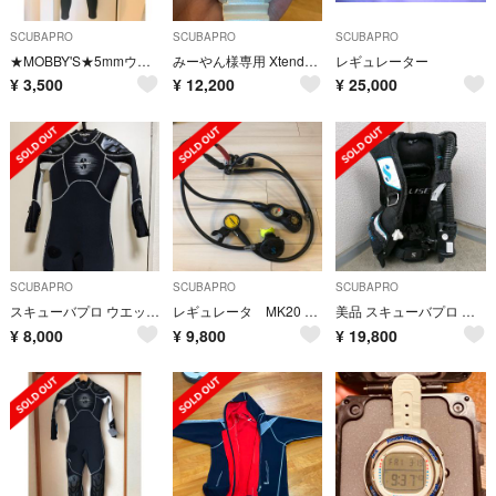
SCUBAPRO
SCUBAPRO
SCUBAPRO
★MOBBY'S★5mmウェットスーツ/レディース
みーやん様専用 Xtender Quattro
レギュレーター
¥
3,500
¥
12,200
¥
25,000
SCUBAPRO
SCUBAPRO
SCUBAPRO
スキューバプロ ウエットスーツ 5mm SCUBAPRO ダイビング
レギュレータ MK20 スキューバプロ
美品 スキューバプロ クラシック エリーゼ ELISE スキューバダイビング
¥
8,000
¥
9,800
¥
19,800