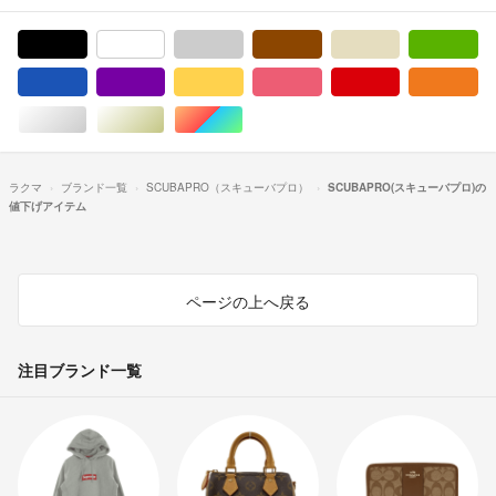
ブラック/黒色系
ホワイト/白色系
グレー/灰色系
ブラウン/茶色系
ベージュ系
グ
ブルー・ネイビー/青色系
パープル/紫色系
イエロー/黄色系
ピンク/桃色系
レッド/赤色系
オ
シルバー/銀色系
ゴールド/金色系
マルチカラー
ラクマ
ブランド一覧
SCUBAPRO（スキューバプロ）
SCUBAPRO(スキューバプロ)の
値下げアイテム
ページの上へ戻る
注目ブランド一覧