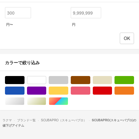
円〜
円
カラーで絞り込み
ブラック/黒色系
ホワイト/白色系
グレー/灰色系
ブラウン/茶色系
ベージュ系
グ
ブルー・ネイビー/青色系
パープル/紫色系
イエロー/黄色系
ピンク/桃色系
レッド/赤色系
オ
シルバー/銀色系
ゴールド/金色系
マルチカラー
ラクマ
ブランド一覧
SCUBAPRO（スキューバプロ）
SCUBAPRO(スキューバプロ)の
値下げアイテム