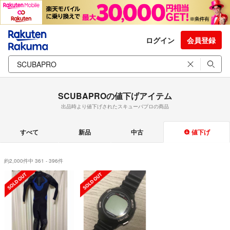
ログイン
会員登録
SCUBAPROの値下げアイテム
出品時より値下げされたスキューバプロの商品
すべて
新品
中古
値下げ
約2,000件中 361 - 396件