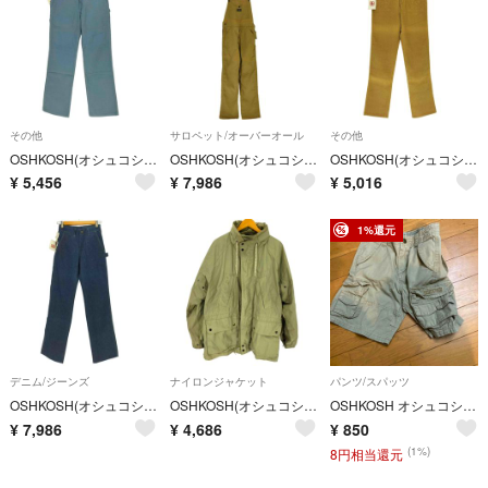
その他
サロペット/オーバーオール
その他
OSHKOSH(オシュコシュ) メンズ パンツ その他パンツ
OSHKOSH(オシュコシュ) メンズ オールインワン オーバーオール
OSHKOSH(オシュコシュ) メンズ パンツ その他パンツ
¥
5,456
¥
7,986
¥
5,016
1%還元
デニム/ジーンズ
ナイロンジャケット
パンツ/スパッツ
OSHKOSH(オシュコシュ) メンズ パンツ デニム
OSHKOSH(オシュコシュ) メンズ アウター ジャケット
OSHKOSH オシュコシュ 4Tサイズ カーゴパンツ、ショートパンツ ベージュカーキ 綿
¥
7,986
¥
4,686
¥
850
(1%)
8円相当還元