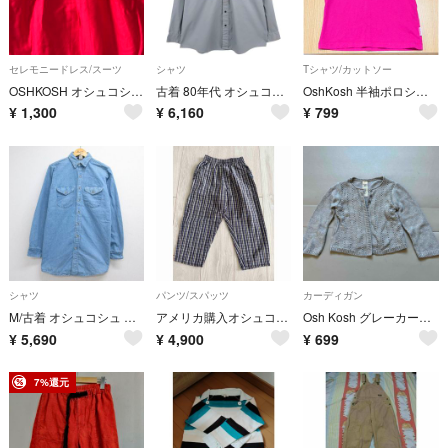
セレモニードレス/スーツ
シャツ
Tシャツ/カットソー
OSHKOSH オシュコシュ ドレス 赤 誕生日 イベント
古着 80年代 オシュコシュ Osh kosh B'GOSH 長袖 ワークシャツ USA製 メンズXL相当 ヴィンテージ/eaa662785
OshKosh 半袖ポロシャツ ピンク 4T 100cm
¥
1,300
¥
6,160
¥
799
シャツ
パンツ/スパッツ
カーディガン
M/古着 オシュコシュ 長袖 シャツ メンズ 90年代 90s ロング丈 コットン USA製 ネイビー デニム 26jul30
アメリカ購入オシュコシュ子供用パンツ古着ヴィンテージ USAブーフーウー ヒス
Osh Kosh グレーカーディガン 90cm
¥
5,690
¥
4,900
¥
699
7%還元