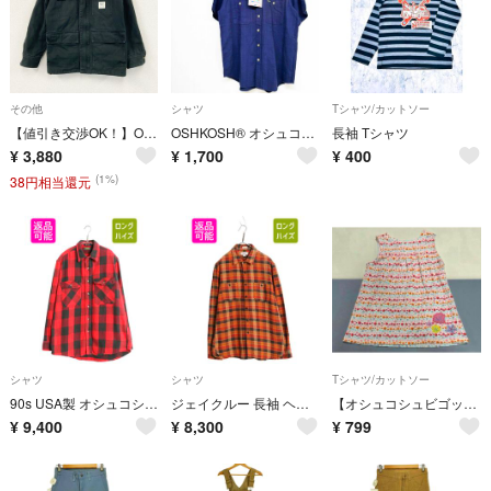
その他
シャツ
Tシャツ/カットソー
【値引き交渉OK！】OSHKOSH オシュコシュ フルジップダックジャケット 4つポケット フラップポケット 比翼仕立て 黒 ブラック Mサイズ 古着
OSHKOSH® オシュコシュ ネイビー 半袖 襟付き シャツ M
長袖 Tシャツ
¥
3,880
¥
1,700
¥
400
(1%)
38円相当還元
シャツ
シャツ
Tシャツ/カットソー
90s USA製 オシュコシュ 長袖 ヘビー フランネル シャツ メンズ L 古着 オールド バッファロー チェック ネルシャツ ワーク 赤 黒 ツートン
ジェイクルー 長袖 ヘビー フランネル シャツ メンズ L 古着 WALLACE&BARNES チェック ネルシャツ ポケット マチ付き ヴィンテージ モデル
【オシュコシュビゴッシュ】美品 ノースリーブ 貝殻刺繍 130cm
¥
9,400
¥
8,300
¥
799