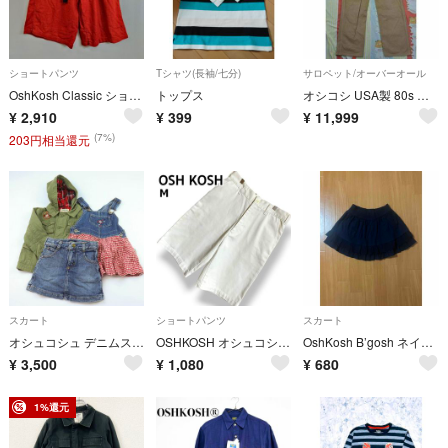
ショートパンツ
Tシャツ(長袖/七分)
サロペット/オーバーオール
OshKosh Classic ショート ハーフ パンツ 麻 リネン コットン カジュアル 古着 オレンジ S F251
トップス
オシコシ USA製 80s オーバーオール 10791ビンテージOSHKOSH
¥
2,910
¥
399
¥
11,999
(7%)
203円相当還元
スカート
ショートパンツ
スカート
オシュコシュ デニムスカート ジャケット 3点セット ボトムス まとめて キッズ 女の子用 80-100サイズ OSHKOSH
OSHKOSH オシュコシュ CLASSIC ホワイト 白 ハーフパンツ ショーツ ショートパンツ チノパン メンズ【M】
OshKosh B’gosh ネイビーフリルスカート インナーパンツ付きで安心 130
¥
3,500
¥
1,080
¥
680
1%還元