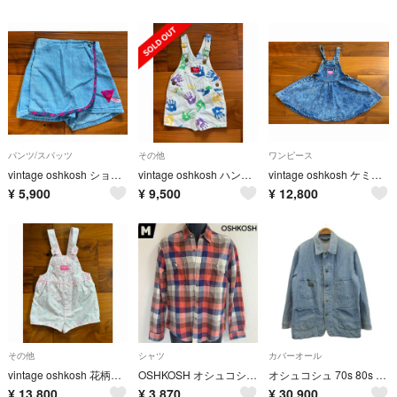
パンツ/スパッツ
その他
ワンピース
vintage oshkosh ショートパンツ スコート 3T
vintage oshkosh ハンドペイントショートオール24m
vintage oshkosh ケミカルデニムフレアジャンスカ 5
¥
5,900
¥
9,500
¥
12,800
その他
シャツ
カバーオール
vintage oshkosh 花柄ショートオール 6x
OSHKOSH オシュコシュ 長袖チェックシャツ Mサイズ メンズ
オシュコシュ 70s 80s ヴィンテージ USA製 カバーオール 青 /PP
¥
13,800
¥
3,870
¥
30,900