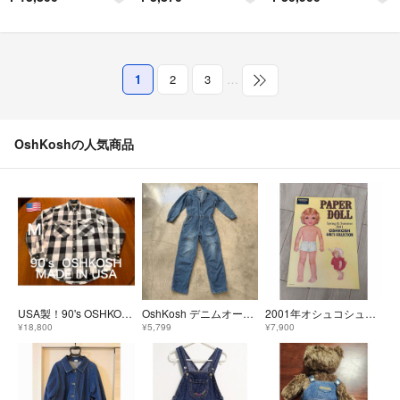
1
2
3
…
OshKoshの人気商品
USA製！90's OSHKOSH ブロックチェック ネルシャツ ヴィンテージ
OshKosh デニムオーバーオール S 美品
2001年オシュコシュ着せ替えヴィンテージ アンティーク ムチャチャ
¥18,800
¥5,799
¥7,900