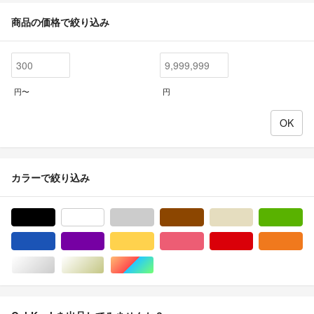
商品の価格で絞り込み
円〜
円
カラーで絞り込み
ブラック/黒色系
ホワイト/白色系
グレー/灰色系
ブラウン/茶色系
ベージュ系
グ
ブルー・ネイビー/青色系
パープル/紫色系
イエロー/黄色系
ピンク/桃色系
レッド/赤色系
オ
シルバー/銀色系
ゴールド/金色系
マルチカラー