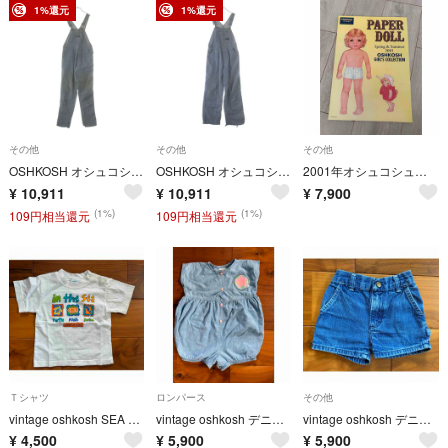
1%還元
1%還元
その他
その他
その他
OSHKOSH オシュコシュ 60-70S VINTAGE HICKORY STRIPE OVERALL ヴィンテージ ボタン裏刻印15 ヒッコリー ストライプ オーバーオール ホワイト/ネイビー -
OSHKOSH オシュコシュ 60-70S VINTAGE HICKORY STRIPE OVERALL ヴィンテージ ボタン裏刻印15 ヒッコリー ストライプ オーバーオール ホワイト/ネイビー -
2001年オシュコシュ着せ替えヴィンテージ アンティーク ムチャチャ
¥
10,911
¥
10,911
¥
7,900
(1%)
(1%)
109円相当還元
109円相当還元
Ｔシャツ
ロンパース
その他
vintage oshkosh SEA Tシャツ 18m
vintage oshkosh デニムロンパース24m
vintage oshkosh デニムショートパンツ 3T
¥
4,500
¥
5,900
¥
5,900