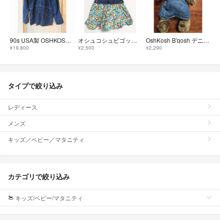
90s USA製 OSHKOSH デニムカバーオール M ロサンゼルス古着
オシュコシュビゴッシュ☆デニム 花柄 切り替えジャンパースカート 100
OshKosh B'gosh デニムオーバーオール付き テディベア ぬいぐるみ
¥19,800
¥2,500
¥2,290
タイプで絞り込み
レディース
メンズ
キッズ／ベビー／マタニティ
カテゴリで絞り込み
キッズ/ベビー/マタニティ