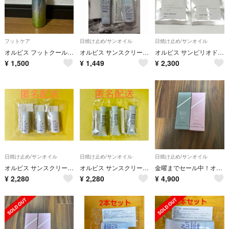
フットケア
日焼け止め/サンオイル
日焼け止め/サンオイル
オルビス フットクールリフレッシュ 脚用化粧水 10mL
オルビス サンスクリーン オンフェイス モイスト＆ライト
オルビス サンピリオド 飲む日焼け止め 2袋(20日分) 新品未開封
¥
1,500
¥
1,449
¥
2,300
日焼け止め/サンオイル
日焼け止め/サンオイル
日焼け止め/サンオイル
オルビス サンスクリーン オンフェイス ライト 28ml 3本セット
オルビス サンスクリーン オンフェイス モイスト 35g 3本セット
金曜までセール中！オルビス リンクル ブライト UV プロテクター N 医薬部外品 本体/しっとり/無香料 50g
¥
2,280
¥
2,280
¥
4,900