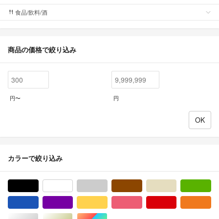
食品/飲料/酒
商品の価格で絞り込み
円〜
円
カラーで絞り込み
ブラック/黒色系
ホワイト/白色系
グレー/灰色系
ブラウン/茶色系
ベージュ系
グ
ブルー・ネイビー/青色系
パープル/紫色系
イエロー/黄色系
ピンク/桃色系
レッド/赤色系
オ