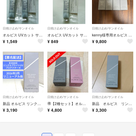
日焼け止め/サンオイル
日焼け止め/サンオイル
日焼け止め/サンオイル
オルビス UVカット サンスクリーン オンフェイス モイスト しっとり ２個
オルビス UVカット サンスクリーン オンフェイス モイスト しっとり １個
kenny様専用オルビス リンクル ブライト UV プロテクター N 医薬部外品 本体/しっとり/無香料 50g
¥
1,549
¥
849
¥
9,800
日焼け止め/サンオイル
日焼け止め/サンオイル
日焼け止め/サンオイル
新品 オルビス リンクルブライト UV プロテクター N 本体50g 日焼け止め
🉐【2種セット】オルビス リンクルブライトUVプロテクター N 通常色 ローズ
新品 オルビス リンクルブライトUVプロテクター(50g)
¥
3,190
¥
4,800
¥
3,300