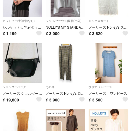
カットソー(半袖/袖なし)
シャツ/ブラウス(長袖/七分)
ロングスカート
シルケット天竺肩タックノースリーブカットソー
NOLLY'S MY STANDARD ショートシャツ
ノーリーズ Nolley's スカート タイト マキシ 麻混 リネン混 38
¥
1,199
¥
3,000
¥
3,620
ショルダーバッグ
その他
ひざ丈ワンピース
ノーリーズ ショルダーバッグ 黒 ブラック スタッズ レザーポシェット 斜め掛け
ノーリーズ Nolley's ロング丈 パンツ 38 ブラウン 茶系 チェック
ノーリーズ ワンピース
¥
19,800
¥
3,900
¥
3,500