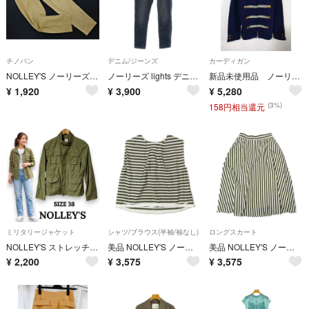
チノパン
デニム/ジーンズ
カーディガン
NOLLEY'S ノーリーズ タック チノ パンツ size40/ベージュ ■■ レディース
ノーリーズ lights デニム ジーンズ パンツ 長ズボン 36 水色
新品未使用品 ノーリーズ ナポレオンカーディガン レディースS～M ゴールド
¥
1,920
¥
3,900
¥
5,280
(3%)
158円相当還元
ミリタリージャケット
シャツ/ブラウス(半袖/袖なし)
ロングスカート
NOLLEY'S ストレッチ ミリタリージャケット カーキ サイズ38
美品 NOLLEY'S ノーリーズ ドビーボーダータック シャツ ブラウス ノースリーブ カットソー トップス 38 グリーン レディース 古着 中古 USED
美品 NOLLEY'S ノーリーズ ドビーストライプ フレアスカート ロング 38 グリーン レディース 古着 中古 USED
¥
2,200
¥
3,575
¥
3,575