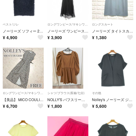
ベスト/ジレ
ロングワンピース/マキシワンピース
ロングスカート
ノーリーズ ソフィー 25SS リボンニットツイードベスト プルオーバー 38
ノーリーズ ワンピース ロング ボートネック 半袖 シアー 38 紺 ネイビー
ノーリーズ タイトスカート ウエストゴム 36 上品 グリーン系 ☆P2065
¥
4,900
¥
3,900
¥
1,380
ロングワンピース/マキシワンピース
シャツ/ブラウス(長袖/七分)
その他
【美品】 MICO COULIER ノーリーズ レトロジオメワンピース
NOLLY'S パフスリーブペプラムブラウス
Nolley's ノーリーズ ジャケット（その他） M 黒 【古着】【中古】【送料無料】
¥
6,700
¥
1,800
¥
5,600