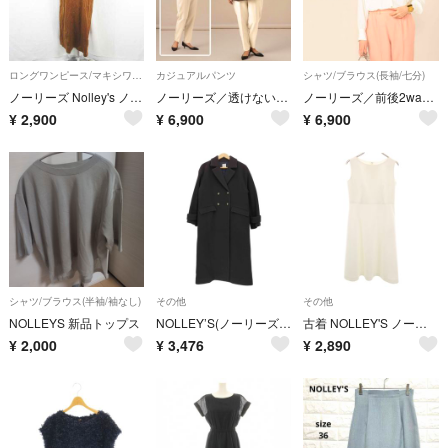
ロングワンピース/マキシワンピース
カジュアルパンツ
シャツ/ブラウス(長袖/七分)
ノーリーズ Nolley's ノースリーブ ワンピース ロング丈 綿 38
ノーリーズ／透けない裏地付パウダリーツイルイージーパンツ アイボリーホワイト
ノーリーズ／前後2wayスタンドカラーとろみギャザーブラウス アイボリーホワイト
¥
2,900
¥
6,900
¥
6,900
シャツ/ブラウス(半袖/袖なし)
その他
その他
NOLLEYS 新品トップス
NOLLEY’S(ノーリーズ) チェスターコート レディース アウター コート
古着 NOLLEY'S ノーリーズ 日本製 ノースリーブ ワンピース 36 ホワイト レディース
¥
2,000
¥
3,476
¥
2,890