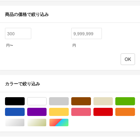
商品の価格で絞り込み
円〜
円
カラーで絞り込み
ブラック/黒色系
ホワイト/白色系
グレー/灰色系
ブラウン/茶色系
ベージュ系
グ
ブルー・ネイビー/青色系
パープル/紫色系
イエロー/黄色系
ピンク/桃色系
レッド/赤色系
オ
シルバー/銀色系
ゴールド/金色系
マルチカラー