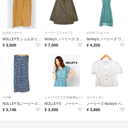
ひざ丈スカート
テーラードジャケット
ひざ丈ワンピース
NOLLEY'S シェルタリングドライOXポケット付きタイトスカート Sサイズ
Nolley's ノーリーズ カジュアルジャケット S 茶 【古着】【中古】【送料無料】
Nolley's ノーリーズ ワンピース M 青 【古着】【中古】【送料無料】
¥
3,000
¥
7,000
¥
4,200
その他
シャツ/ブラウス(半袖/袖なし)
カーディガン
NOLLEY’S(ノーリーズ) リネン リーフ柄 パンツ レディース パンツ
NOLLEY'S ノーリーズ ガスボイルギャザーブラウス
ノーリーズ Nolley's ペプラム カーディガン 半袖 無地 コットン 綿
¥
3,146
¥
3,500
¥
3,890