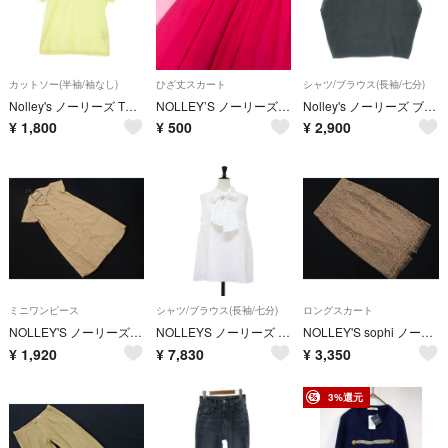
カットソー(半袖/袖なし)
ひざ丈スカート
シャツ/ブラウス(長袖/七分)
Nolley's ノーリーズ Tシャツ・カットソー M 黄 【古着】【中古】【送料無料】
NOLLEY’S ノーリーズ 鮮やかピンク フレアスカート ひざ丈 M
Nolley's ノーリーズ ブラウス M 黒 【古着】【中古】【送料無料】
¥
1,800
¥
500
¥
2,900
ミニワンピース
シャツ/ブラウス(長袖/七分)
ロングスカート
NOLLEY'S ノーリーズ リネン混 シャツ ワンピース sizeS/ベージュ ■◆ レディース
NOLLEYS ノーリーズ ブラウス 38(M) ホワイト 白 23春夏 2WAY リボン ティアード ブラウス プルオーバー ノースリーブ クルーネック パールボタン トップス カットソー 【レディース】【中古】
NOLLEY'S sophi ノーリーズ ソフィー 総レース タイト スカート size38/モカ ■■ レディース
¥
1,920
¥
7,830
¥
3,350
3%還元