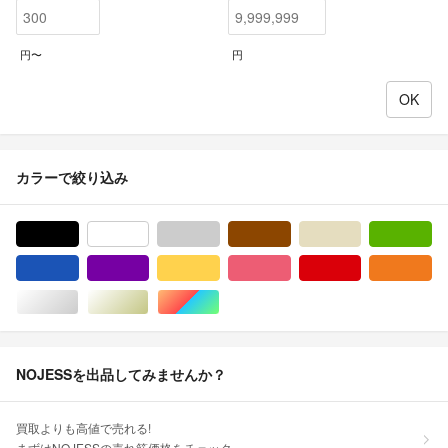
円〜
円
カラーで絞り込み
ブラック/黒色系
ホワイト/白色系
グレー/灰色系
ブラウン/茶色系
ベージュ系
グ
ブルー・ネイビー/青色系
パープル/紫色系
イエロー/黄色系
ピンク/桃色系
レッド/赤色系
オ
シルバー/銀色系
ゴールド/金色系
マルチカラー
NOJESSを出品してみませんか？
買取よりも高値で売れる!
まずはNOJESSの売れ筋価格をチェック