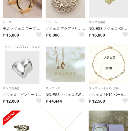
ピアス
チャーム
リング(指輪)
美品 ノジェス フープ ピアス ゴールドカラー レモン +N /26-0970
ノジェス アクアマリン 透かし ネックレストップ シルバー /26-0878
NOJESS ノジェス K5 トリックリング ペリドット ダイヤモンド 0.06ct
¥
15,800
¥
8,800
¥
16,800
リング(指輪)
ネックレス
ブレスレット/バングル
ノジェス ピンキーリング シルバー 3号
NOJESS ノジェス 5WAY K10 ダイヤモンド ムーン スター 星 フラワー ネックレス 2点セット
ノジェス？K10 パール天然石 ブレスレット★アガット★エテ★スタージュエリー★アーカー
¥
12,000
¥
44,444
¥
12,500