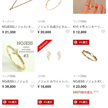
ネックレス
その他
リング(指輪)
NOJESS(ノジェス) ネックレス - K10YG×ダイヤモンド ダイヤ0.02ct
ノジェス 合成スピネル リング
K10 ３号 ピンキーリング ダイヤモンドリング ノジェス イエローゴールドリング
¥
21,300
¥
20,600
¥
12,800
3%還元
リング(指輪)
その他
リング(指輪)
NOJESS☆ノジェス ペアシェイプのK18YG 天然ダイヤリング 箱&証明書有
ノジェス ホワイトトパーズ ピアス
NOJESS ノジェス K10ダイヤリング/指輪 ダイヤ0.006ct/K10PG/総重量0.9g ゴールドカラー レディース / 240001215138
¥
39,800
¥
18,600
¥
23,000
(3%)
690円相当還元
3%還元
3%還元
3%還元