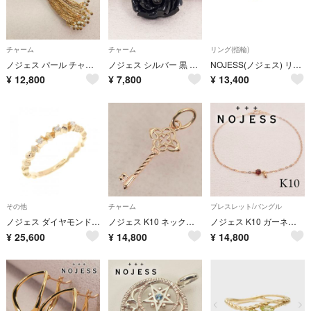
チャーム
チャーム
リング(指輪)
ノジェス パール チャーム トップ ネックレストップ フリンジ/24-4057
ノジェス シルバー 黒 バラ ネックレストップ チャーム /26-0876
NOJESS(ノジェス) リング美品 - K10YG×クリア
¥
12,800
¥
7,800
¥
13,400
その他
チャーム
ブレスレット/バングル
ノジェス ダイヤモンド リング
ノジェス K10 ネックレストップ キーモチーフ 鍵 ゴールド/26-0788
ノジェス K10 ガーネット ブレスレット NOJESS /26-0798
¥
25,600
¥
14,800
¥
14,800