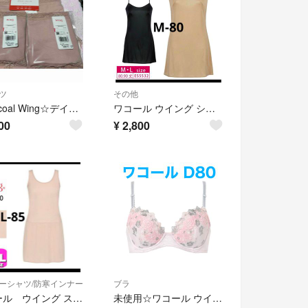
ツ
その他
☆Wacoal Wing☆デイリーフィットモイスト ショーツ3枚組
ワコール ウイング シンプルランジェリー M 新品
00
¥
2,800
ーシャツ/防寒インナー
ブラ
ワコール ウイング スリップ ノースリーブ PO LL 新品
未使用☆ワコール ウイング D80 ブラジャー ナチュラルアップブラ