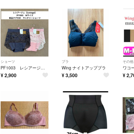
ショーツ
ブラ
その他
PF1003 レシアージュ 【Lesiage】 ワコール サニタリーショーツ
Wing ナイトアップブラ
¥
2,900
¥
3,500
¥
2,7