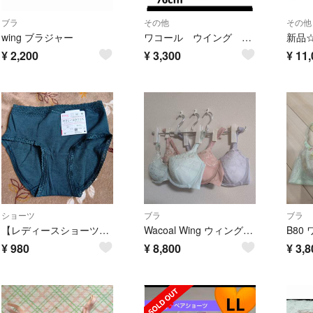
ブラ
その他
その他
wing ブラジャー
ワコール ウイング ショート ガードル ハミデンヌ 76cm ブラック 新品
¥
2,200
¥
3,300
¥
11,
ショーツ
ブラ
ブラ
【レディースショーツ】ワコールWingショーツm やさしいはきごごち デイリーフィット やわらかコットン グリーン 綿混ショーツ
Wacoal Wing ウィングTuyaka ツヤカ ブラジャー 3枚セット
¥
980
¥
8,800
¥
3,8