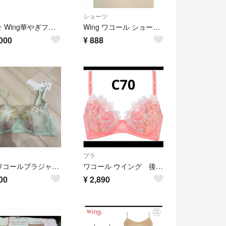
ショーツ
新品☆ Wing華やぎフラワーアーチブラトップ 4点セット(Ｌサイズ)
Wing ワコール ショーツ EC2400 LLサイズ
000
¥
888
ブラ
B80 ワコールブラジャー 【重力に負けないバストケアBra】 BRB414
ワコール ウイング 後ろ姿きれいブラ C70 サーモンピンク
00
¥
2,890