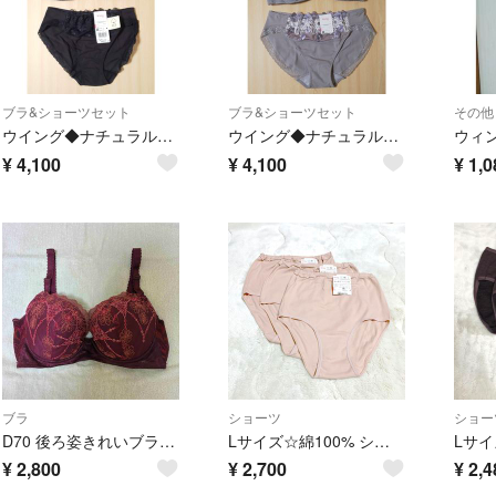
ブラ&ショーツセット
ブラ&ショーツセット
その他
ウイング◆ナチュラルアップブラ＆ショーツ
ウイング◆ナチュラルアップブラ＆ショーツ
ウィ
¥
4,100
¥
4,100
¥
1,0
ブラ
ショーツ
ショー
D70 後ろ姿きれいブラ KB2719 ウイング／ワコール ENエンジ
Lサイズ☆綿100% ショーツ ワコール ウィング
¥
2,800
¥
2,700
¥
2,4