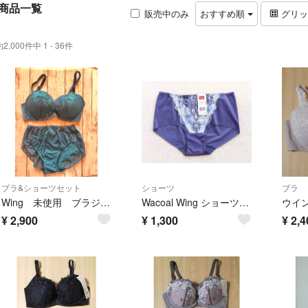
商品一覧
販売中のみ
おすすめ順
グリ
約2,000件中 1 - 36件
ブラ&ショーツセット
ショーツ
ブラ
Wing 未使用 ブラジャーD75&ショーツＬサイズ 上下セット
Wacoal Wing ショーツ Mサイズ ヒップハング ブルー
¥
2,900
¥
1,300
¥
2,4