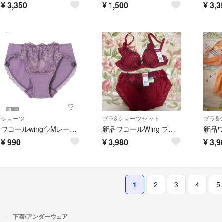
¥
3,350
¥
1,500
¥
3,3
ショーツ
ブラ&ショーツセット
ブラ&
ワコールwing◇Mレースショーツ
新品ワコールWing ブラジャー ショーツ セット B70 Lサイズ
¥
990
¥
3,980
¥
3,9
1
2
3
4
5
下着/アンダーウェア