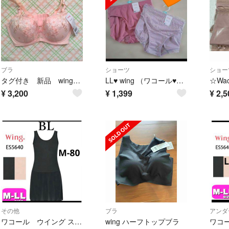
ブラ
ショーツ
ショー
タグ付き 新品 wing ナチュラルアップブラ D80 pi ピンク 取り外し可能パットあり
LL♥ wing （ワコール♥ナチュラルアップブラ ペアショーツ ２枚セット
¥
3,200
¥
1,399
¥
2,5
その他
ブラ
アンダ
ワコール ウイング スリップ ノースリーブ ブラック M 新品
wing ハーフトップブラ