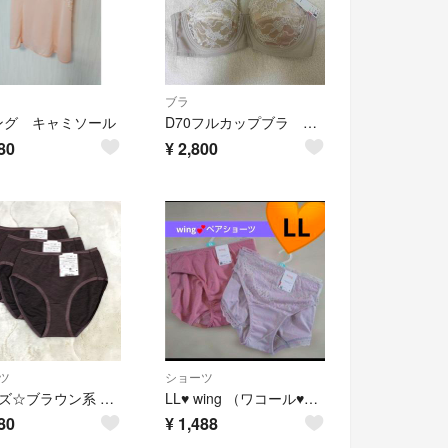
ブラ
ング キャミソール
D70フルカップブラ 肌あたりがやさしい ウイング／ワコール NB2703 BR
80
¥
2,800
ツ
ショーツ
Lサイズ☆ブラウン系 綿混 ショーツ ここちよくフィット ウイング ワコール
LL♥ wing （ワコール♥ナチュラルアップブラ ペアショーツ ２枚セット
80
¥
1,488