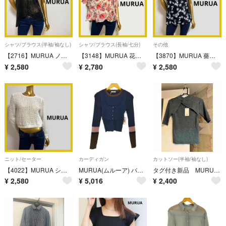
シャツ/ブラウス(半袖/袖なし)
シャツ/ブラウス(長袖/七分)
その他
【2716】MURUA ノースリーブ 透けトップス スパンコール コルセット風
【3148】MURUA 花柄 フレア トップス F
【3870】MURUA 薔薇柄 フレア トップス F ブラック
¥
2,580
¥
2,780
¥
2,580
ニット/セーター
カーディガン
カットソー(半袖/袖なし)
【4022】MURUA ショート丈 ボアニット トップス
MURUA(ムルーア) バイカラーレイヤードニット レディース トップス
タグ付き新品 MURUA チャイナタイトハーフニット ブルーグレー
¥
2,580
¥
5,016
¥
2,400