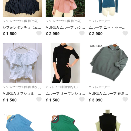
シャツ/ブラウス(長袖/七分)
シャツ/ブラウス(長袖/七分)
ニット/セーター
シフォンポンチョ【ムルーア】
MURUA ムルーア カシュクールギャザーブラウス F (M相当)
ムルーア ニット セーター F 青 ブルー 緑 グリーン Vネック カットアウト
¥
1,500
¥
2,999
¥
2,900
シャツ/ブラウス(半袖/袖なし)
カットソー(半袖/袖なし)
ニット/セーター
MURUA オフショル トップス ショート丈
ムルーア オープンショルダー 半袖 リブニット ブラック
MURUA ムルーア 春夏★ チョーカー ハーフニット ショート リブ ドルマン プルオーバー セーター Sz.F レディース
¥
1,500
¥
1,500
¥
3,090