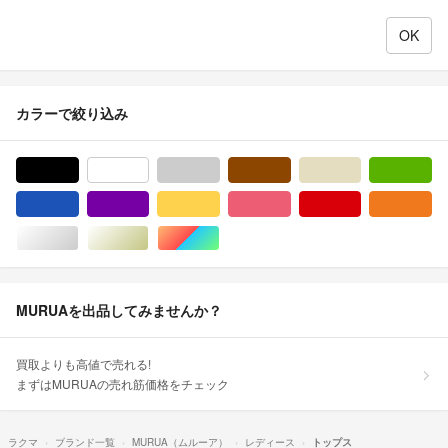
カラーで絞り込み
ブラック/黒色系
ホワイト/白色系
グレー/灰色系
ブラウン/茶色系
ベージュ系
グ
ブルー・ネイビー/青色系
パープル/紫色系
イエロー/黄色系
ピンク/桃色系
レッド/赤色系
オ
シルバー/銀色系
ゴールド/金色系
マルチカラー
MURUAを出品してみませんか？
買取よりも高値で売れる!
まずはMURUAの売れ筋価格をチェック
ラクマ
ブランド一覧
MURUA（ムルーア）
レディース
トップス