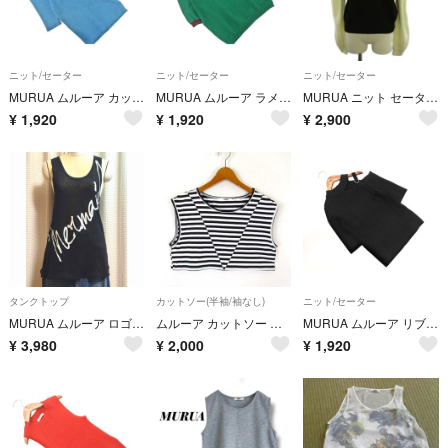
ニット/セーター
ニット/セーター
ニット/セーター
MURUA ムルーア カットカシュクール風 ニット セーター sizeF/青 ■◆ レディース
MURUA ムルーア ラメ サマー ニット セーター sizeF/緑ｘ茶 ■◆ レディース
MURUA ニット セーター F 黒 ブラック 白 ホワイト ハイネック 長袖
¥
1,920
¥
1,920
¥
2,900
タンクトップ
カットソー(半袖/袖なし)
ニット/セーター
MURUA ムルーア ロゴプリント タンクトップ 裾ロール カットオフ ブラック Y2K
ムルーア カットソー ドライ ボーダー 切替 ショート丈 ノースリーブ M 白
MURUA ムルーア リブ サマー ニット セーター sizeF/黒 ■◆ レディース
¥
3,980
¥
2,000
¥
1,920