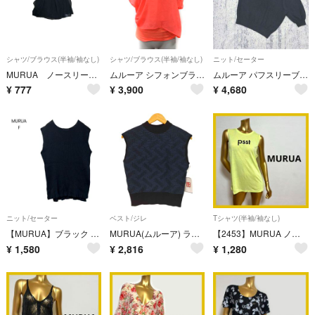
シャツ/ブラウス(半袖/袖なし)
シャツ/ブラウス(半袖/袖なし)
ニット/セーター
MURUA ノースリーブブラウス
ムルーア シフォンブラウス フレンチスリーブ フェイクレイヤード F オレンジ
ムルーア パフスリーブ 半袖 ニット F 黒 ボリューム袖 クルーネック 無地
¥
777
¥
3,900
¥
4,680
ニット/セーター
ベスト/ジレ
Tシャツ(半袖/袖なし)
【MURUA】ブラック ノースリーブ ニットベスト リブ編み F a0996
MURUA(ムルーア) ランダムパターンニットタンク レディース トップス
【2453】MURUA ノースリーブ シャツ F
¥
1,580
¥
2,816
¥
1,280