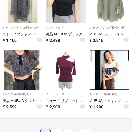
シャツ/ブラウス(長袖/七分)
タンクトップ
シャツ/ブラウス(長袖/七分)
ストライプシャツ 2way
美品 MURUA ブラック スクエアフリルニットタンク F (M相当)
MURUA(ムルーア) シアーシャイニーボリュームシャツ レディース トップス
¥
1,100
¥
2,499
¥
2,816
Tシャツ(半袖/袖なし)
ニット/セーター
カットソー(半袖/袖なし)
美品 MURUA クリアmumuクロップトTシャツ F (M相当)
ムルーア リブニット セーター F 紫 パープル モックネック 七分袖
MURUA ドッキングオフショルダートップス
¥
2,599
¥
2,900
¥
1,200