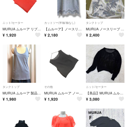
ニット/セーター
カットソー(半袖/袖なし)
タンクトップ
MURUA ムルーア リブ ノースリーブ ニット セーター sizeF/赤 ■◆ レディース
【ムルーア】ノースリーブ カットソー レース Aライン コットン混 グレー F
MURUA ノースリーブ 花柄 シアー トップス
¥
1,920
¥
2,180
¥
2,400
タンクトップ
その他
ニット/セーター
MURUA ムルーア 製品染め風 コットンタンクトップ 胸ポケット ブルー
MURUA ムルーア ノースリーブ プルオーバー sizeM/黒 ■◆ レディース
【美品】MURUA ムルーア メッシュニット トップス フリーサイズ ブラック
¥
1,980
¥
1,920
¥
3,080