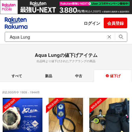
ログイン
会員登録
Aqua Lungの値下げアイテム
出品時より値下げされたアクアラングの商品
すべて
新品
中古
値下げ
約2,000件中 1909 - 1944件