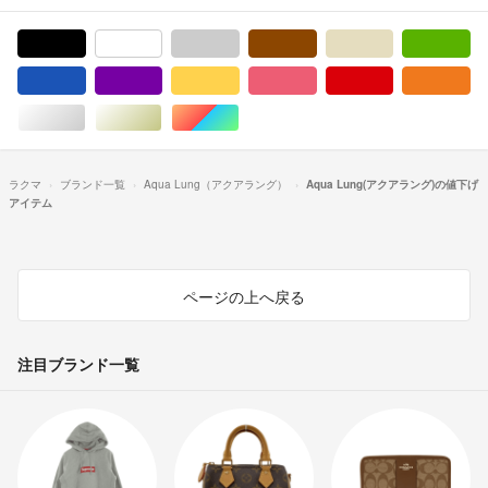
ブラック/黒色系
ホワイト/白色系
グレー/灰色系
ブラウン/茶色系
ベージュ系
グ
ブルー・ネイビー/青色系
パープル/紫色系
イエロー/黄色系
ピンク/桃色系
レッド/赤色系
オ
シルバー/銀色系
ゴールド/金色系
マルチカラー
ラクマ
ブランド一覧
Aqua Lung（アクアラング）
Aqua Lung(アクアラング)の値下げ
アイテム
ページの上へ戻る
注目ブランド一覧