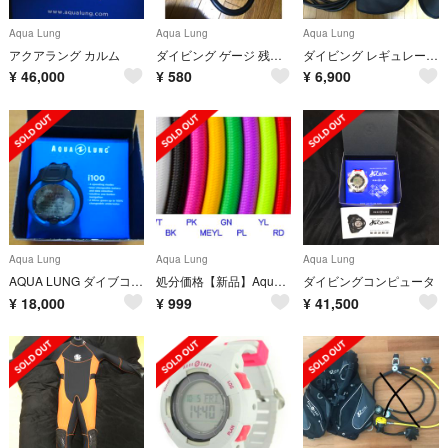
Aqua Lung
Aqua Lung
Aqua Lung
アクアラング カルム
ダイビング ゲージ 残圧計 訳あり
ダイビング レギュレーターのみ
¥
46,000
¥
580
¥
6,900
Aqua Lung
Aqua Lung
Aqua Lung
AQUA LUNG ダイブコンピューターi100 新品未使用
処分価格【新品】Aqua Lang ・中圧ホース 75cm【70%off】
ダイビングコンピュータ
¥
18,000
¥
999
¥
41,500