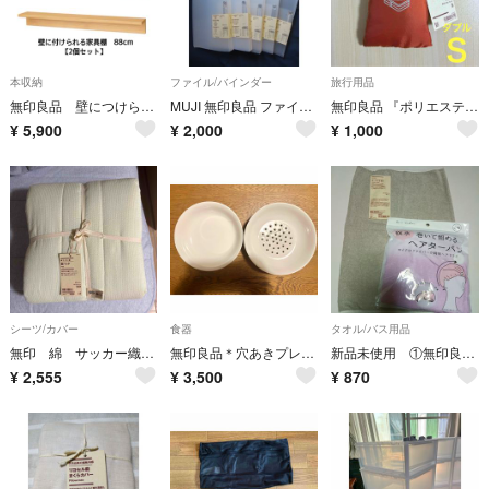
本収納
ファイル/バインダー
旅行用品
無印良品 壁につけられる家具 棚 88cm 2本セット
MUJI 無印良品 ファイル 2穴 リング式 B5 10冊セット
無印良品 『ポリエステル たためる仕分けケース(ダブルタイプ・オレンジ・Ｓ)』
¥
5,900
¥
2,000
¥
1,000
シーツ/カバー
食器
タオル/バス用品
無印 綿 サッカー織 敷きパッド
無印良品＊穴あきプレート&受け皿プレートのセット
新品未使用 ①無印良品 ターバンタオル グレー色 ②新品未使用 速乾吸水巻いて留めるヘアターバン マイクロファイバー ラベンダー色
¥
2,555
¥
3,500
¥
870