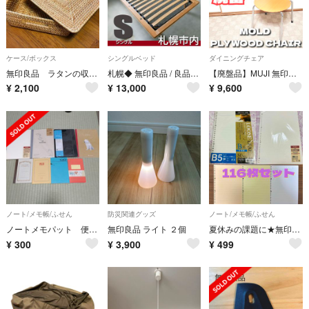
ケース/ボックス
シングルベッド
ダイニングチェア
無印良品 ラタンの収納ボックス
札幌◆ 無印良品 / 良品計画 ◆ ウッドスプリング式 ベッドフレーム ◆ スラットベース シングル
【廃盤品】MUJI 無印良品 ダイニングチェア プライウッド 希少
¥
2,100
¥
13,000
¥
9,600
ノート/メモ帳/ふせん
防災関連グッズ
ノート/メモ帳/ふせん
ノートメモパット 便せんレターセット
無印良品 ライト ２個
夏休みの課題に★無印etc＊A4&B5ルーズリーフ116枚セット
¥
300
¥
3,900
¥
499