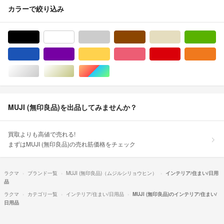
カラーで絞り込み
ブラック/黒色系
ホワイト/白色系
グレー/灰色系
ブラウン/茶色系
ベージュ系
グ
ブルー・ネイビー/青色系
パープル/紫色系
イエロー/黄色系
ピンク/桃色系
レッド/赤色系
オ
シルバー/銀色系
ゴールド/金色系
マルチカラー
MUJI (無印良品)を出品してみませんか？
買取よりも高値で売れる!
まずはMUJI (無印良品)の売れ筋価格をチェック
ラクマ
ブランド一覧
MUJI (無印良品)（ムジルシリョウヒン）
インテリア/住まい/日用
品
ラクマ
カテゴリ一覧
インテリア/住まい/日用品
MUJI (無印良品)のインテリア/住まい/
日用品