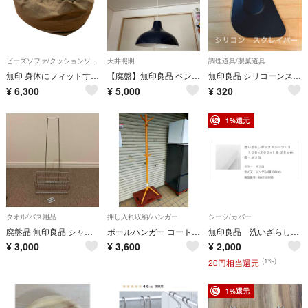
ビーズソファ/クッションソファ
天井照明
調理道具/製菓道具
無印 身体にフィットする 人をダメにする ソファ ビーズクッション 大 茶色
【廃盤】無印良品 ペンダントライト ネイビー 36cm 2016年製
無印良品 シリコーンスクレーパー 長さ11cm
¥
6,300
¥
5,000
¥
320
1%還元
タオル/バス用品
押し入れ収納/ハンガー
シーツ/カバー
廃盤品 無印良品 シャワーラック 2段 吊り下げタイプ ステンレス
ポールハンガー コートスタンド 無印良品 48-42-174
無印良品 洗いざらしボックスシーツ・Ｓ１００×２００×１８‐２８ｃｍ用・オフ白 カラー：オフ白 サイズ：シングル/幅100cm
¥
3,000
¥
3,600
¥
2,000
(1%)
20円相当還元
1%還元