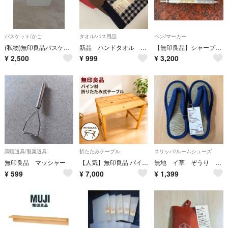
バスケット/かご
タオル/バス用品
ペン/マーカー
(私物)無印良品バスケット
新品 ハンドタオル 3枚セット 無印良品 スタンダードプロダクツ
【無印良品】シャープペンシル 4本 0.3mm 0.5mm & ボールペン1本セット
¥
2,500
¥
999
¥
3,200
調理道具/製菓道具
折たたみテーブル
スリッパ/ルームシューズ
無印良品 マッシャー
【人気】無印良品 パイン材 折りたたみ式テーブル 良品計画 コンパクト 584
無地 イ草 ぞうり スリッパ 鼻緒 ネイビー M
¥
599
¥
7,000
¥
1,399