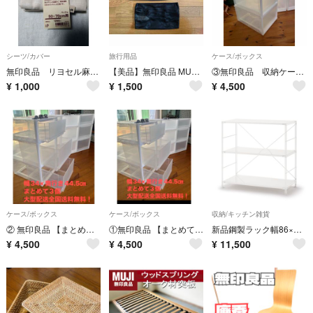
シーツ/カバー
旅行用品
ケース/ボックス
無印良品 リヨセル麻まくらカバー 50×70cm用
【美品】無印良品 MUJI そのまま洗える衣類ケース S ・L 2個セット
③無印良品 収納ケース【まとめて3個】
¥
1,000
¥
1,500
¥
4,500
ケース/ボックス
ケース/ボックス
収納/キッチン雑貨
② 無印良品 【まとめて3個】ポリプロピレンケース引出式 ポリプロピレン収納ケース MUJI 衣類小物収納
①無印良品 【まとめて3個】ポリプロピレンケース引出式 ポリプロピレン収納ケース MUJI 衣類小物収納
新品鋼製ラック幅86×奥41×高83cm浅灰小ワイド壁付書架MUJI風
¥
4,500
¥
4,500
¥
11,500