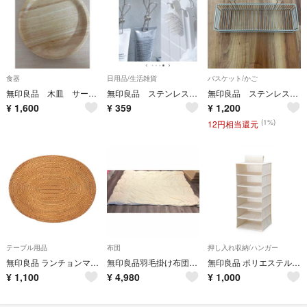
食器
日用品/生活雑貨
バスケット/かご
無印良品 木皿 サークルプレート
無印良品 ステンレス ひっかけるワイヤークリップ
無印良品 ステンレス ワイヤートレー 水切りカゴ用
¥
1,600
¥
359
¥
1,200
(1%)
12円相当還元
テーブル用品
布団
押し入れ収納/ハンガー
無印良品 ランチョンマット 3個セット
無印良品羽毛掛け布団・D（ダブル）
無印良品 ポリエステル麻 シャツホルダー
¥
1,100
¥
4,980
¥
1,000